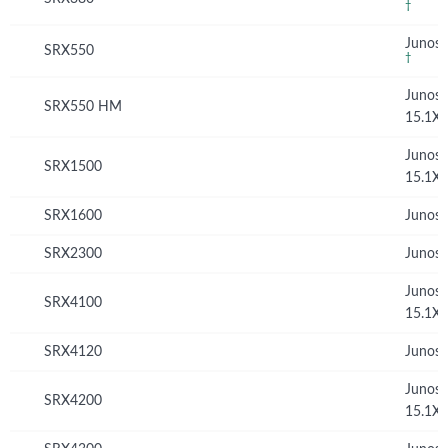
†
Junos 
SRX550
†
Junos
SRX550 HM
15.1X
Junos
SRX1500
15.1X
SRX1600
Junos 
SRX2300
Junos 
Junos
SRX4100
15.1X
SRX4120
Junos 
Junos
SRX4200
15.1X