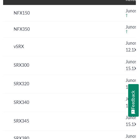
Junos 
NFX150
†
Junos 
NFX350
†
Junos
vSRX
12.1X
Junos
SRX300
15.1X
Junos
SRX320
15.1X
Feedback
Junos
SRX340
15.1X
Junos
SRX345
15.1X
Junos 
SRX380