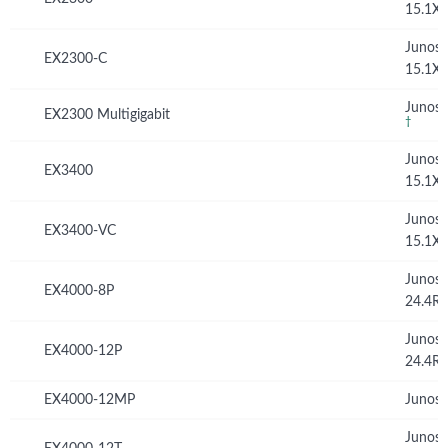
15.1X
Junos
EX2300-C
15.1X
Junos 
EX2300 Multigigabit
†
Junos
EX3400
15.1X
Junos
EX3400-VC
15.1X
Junos
EX4000-8P
24.4R
Junos
EX4000-12P
24.4R
EX4000-12MP
Junos 
Junos