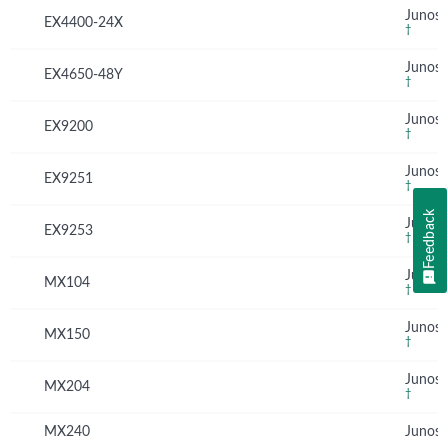
Junos 
EX4400-24X
†
Junos 
EX4650-48Y
†
Junos 
EX9200
†
Junos 
EX9251
†
Feedback
Junos 
EX9253
†
Junos 
MX104
†
Junos 
MX150
†
Junos 
MX204
†
MX240
Junos 