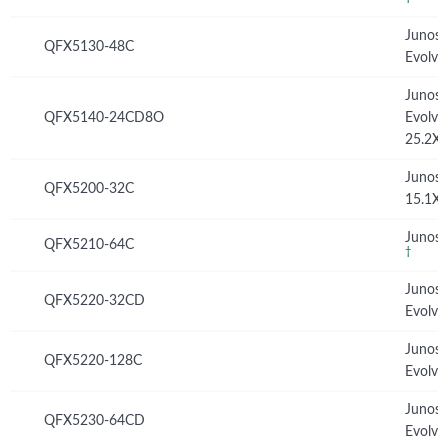
Junos
QFX5130-48C
Evolve
Junos
QFX5140-24CD8O
Evolve
25.2X
Junos
QFX5200-32C
15.1X
Junos 
QFX5210-64C
†
Junos
QFX5220-32CD
Evolve
Junos
QFX5220-128C
Evolve
Junos
QFX5230-64CD
Evolve