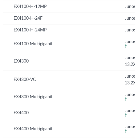
EX4100-H-12MP
Junos 
EX4100-H-24F
Junos 
EX4100-H-24MP
Junos 
Junos 
EX4100 Multigigabit
†
Junos
EX4300
13.2X
Junos
EX4300-VC
13.2X
Junos 
EX4300 Multigigabit
†
Junos 
EX4400
†
Junos 
EX4400 Multigigabit
†