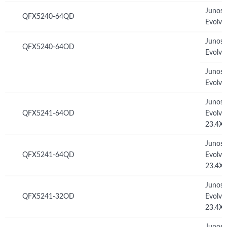
Junos
QFX5240-64QD
Evolve
Junos
QFX5240-64OD
Evolve
Junos
Evolve
Junos
QFX5241-64OD
Evolve
23.4X
Junos
QFX5241-64QD
Evolve
23.4X
Junos
QFX5241-32OD
Evolve
23.4X