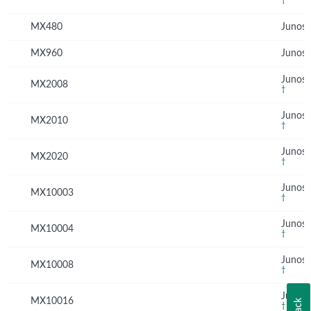
†
MX480
Junos 
MX960
Junos 
Junos 
MX2008
†
Junos 
MX2010
†
Junos 
MX2020
†
Junos 
MX10003
†
Junos 
MX10004
†
Junos 
MX10008
†
Junos 
MX10016
†