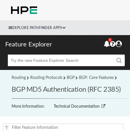
EXPLORE PATHFINDER APPS
6
Feature Explorer
Beta
Routing
Routing Protocols
BGP
BGP: Core Features
BGP MD5 Authentication (RFC 2385)
More Information:
Technical Documentation
Feature(s) and their supported products/applications: