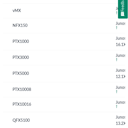
Feedback
Junos 
vMX
†
Junos 
NFX150
†
Junos
PTX1000
16.1X
Junos 
PTX3000
†
Junos
PTX5000
12.1X
Junos 
PTX10008
†
Junos 
PTX10016
†
Junos
QFX5100
13.2X