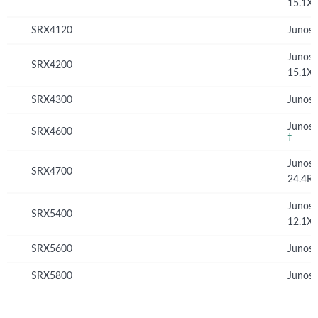
15.1X
SRX4120
Junos 
Junos
SRX4200
15.1X
SRX4300
Junos 
Junos 
SRX4600
†
Junos
SRX4700
24.4R
Junos
SRX5400
12.1X
SRX5600
Junos 
SRX5800
Junos 