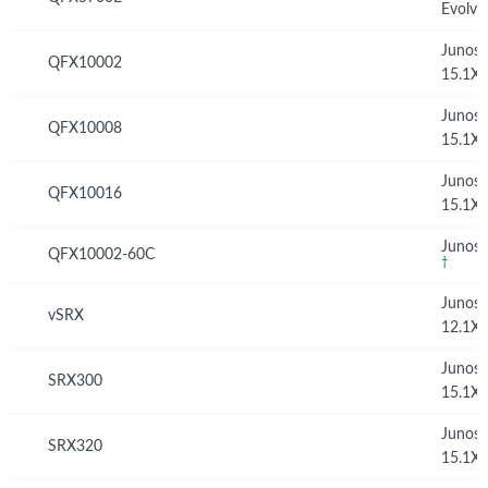
Evolve
Junos
QFX10002
15.1X
Junos
QFX10008
15.1X
Junos
QFX10016
15.1X
Junos 
QFX10002-60C
†
Junos
vSRX
12.1X
Junos
SRX300
15.1X
Junos
SRX320
15.1X