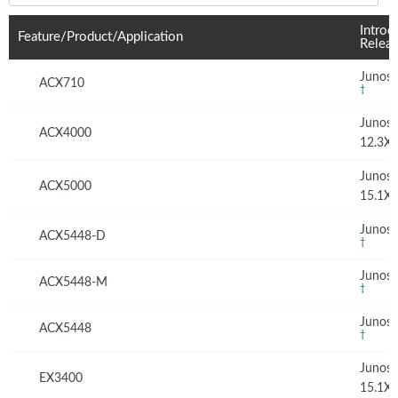
Introd
Feature/Product/Application
Relea
Junos 
ACX710
†
Junos
ACX4000
12.3X
Junos
ACX5000
15.1X
Junos 
ACX5448-D
†
Junos 
ACX5448-M
†
Junos 
ACX5448
†
Junos
EX3400
15.1X