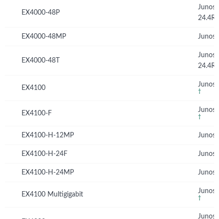
Junos
EX4000-48P
24.4R
EX4000-48MP
Junos 
Junos
EX4000-48T
24.4R
Junos 
EX4100
†
Junos 
EX4100-F
†
EX4100-H-12MP
Junos 
EX4100-H-24F
Junos 
EX4100-H-24MP
Junos 
Junos 
EX4100 Multigigabit
†
Junos