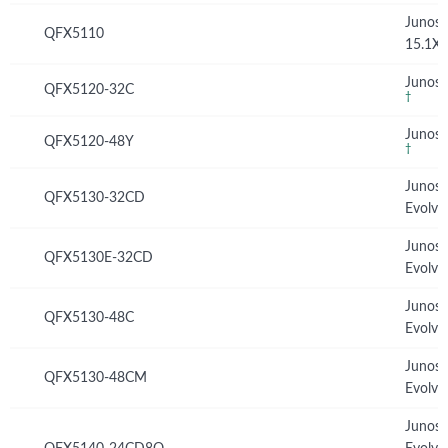
Junos
QFX5110
15.1X
Junos 
QFX5120-32C
†
Junos 
QFX5120-48Y
†
Junos
QFX5130-32CD
Evolve
Junos
QFX5130E-32CD
Evolve
Junos
QFX5130-48C
Evolve
Junos
QFX5130-48CM
Evolve
Junos