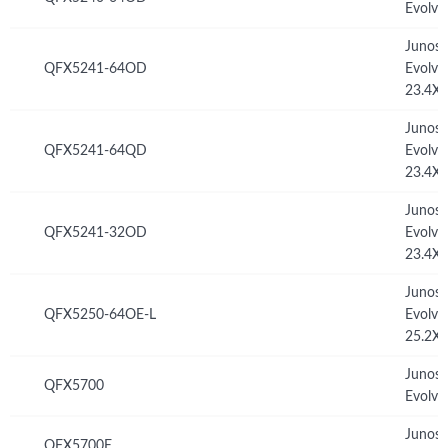
Evolve
Junos
QFX5241-64OD
Evolve
23.4X
Junos
QFX5241-64QD
Evolve
23.4X
Junos
QFX5241-32OD
Evolve
23.4X
Junos
QFX5250-64OE-L
Evolve
25.2X
Junos
QFX5700
Evolve
Junos
QFX5700E