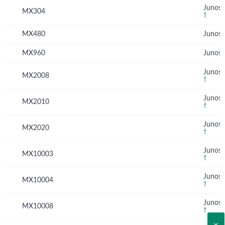
Junos 
MX304
†
MX480
Junos 
MX960
Junos 
Junos 
MX2008
†
Junos 
MX2010
†
Junos 
MX2020
†
Junos 
MX10003
†
Junos 
MX10004
†
Junos 
MX10008
†