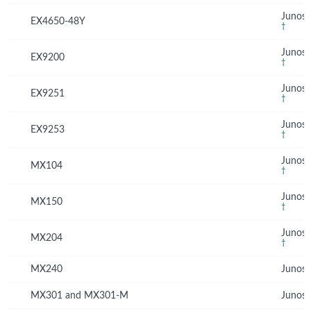
Junos 
EX4650-48Y
†
Junos 
EX9200
†
Junos 
EX9251
†
Junos 
EX9253
†
Junos 
MX104
†
Junos 
MX150
†
Junos 
MX204
†
MX240
Junos 
MX301 and MX301-M
Junos 