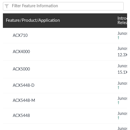
Feature(s) and their supported products/applications:
Introd
Feature/Product/Application
Relea
Junos 
ACX710
†
Junos
ACX4000
12.3X
Junos
ACX5000
15.1X
Junos 
ACX5448-D
†
Junos 
ACX5448-M
†
Junos 
ACX5448
†
Junos