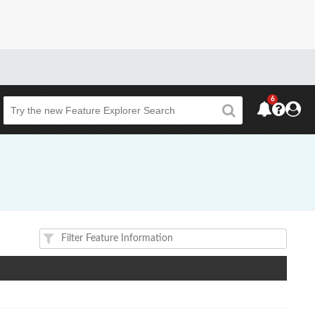
6
Beta