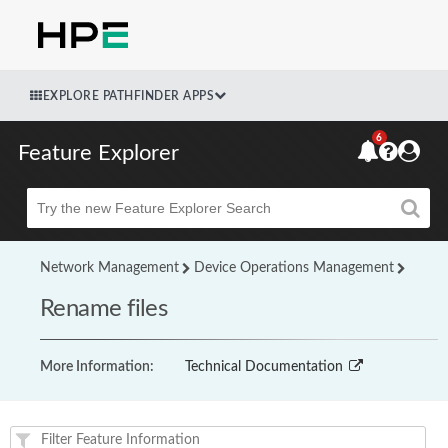
EXPLORE PATHFINDER APPS
6
Feature Explorer
Beta
Network Management
Device Operations Management
Rename files
More Information:
Technical Documentation
Feature(s) and their supported products/applications: