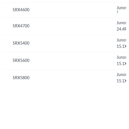
Junos 
SRX4600
†
Junos
SRX4700
24.4R
Junos
SRX5400
15.1X
Junos
SRX5600
15.1X
Junos
SRX5800
15.1X