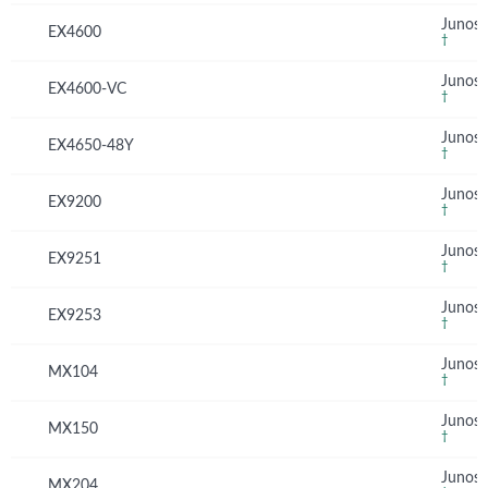
Junos 
EX4600
†
Junos 
EX4600-VC
†
Junos 
EX4650-48Y
†
Junos 
EX9200
†
Junos 
EX9251
†
Junos 
EX9253
†
Junos 
MX104
†
Junos 
MX150
†
Junos 
MX204