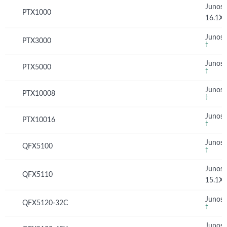
Junos
PTX1000
16.1X
Junos 
PTX3000
†
Junos 
PTX5000
†
Junos 
PTX10008
†
Junos 
PTX10016
†
Junos 
QFX5100
†
Junos
QFX5110
15.1X
Junos 
QFX5120-32C
†
Junos 