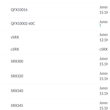
Junos
QFX10016
15.1X
Junos 
QFX10002-60C
†
Junos
vSRX
12.1X
cSRX
cSRX 
Junos
SRX300
15.1X
Junos
SRX320
15.1X
Junos
SRX340
15.1X
Junos
SRX345
15.1X