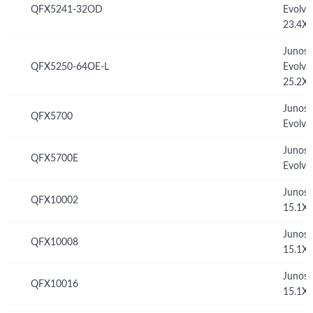
QFX5241-32OD
Evolve
23.4X
Junos
QFX5250-64OE-L
Evolve
25.2X
Junos
QFX5700
Evolve
Junos
QFX5700E
Evolve
Junos
QFX10002
15.1X
Junos
QFX10008
15.1X
Junos
QFX10016
15.1X