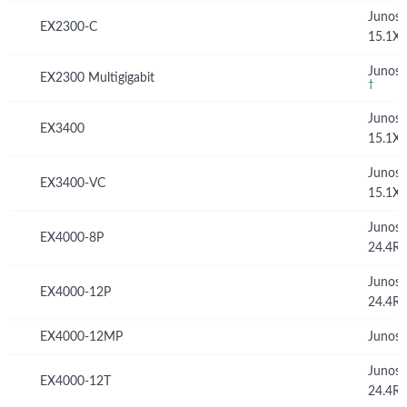
Junos
EX2300-C
15.1X
Junos 
EX2300 Multigigabit
†
Junos
EX3400
15.1X
Junos
EX3400-VC
15.1X
Junos
EX4000-8P
24.4R
Junos
EX4000-12P
24.4R
EX4000-12MP
Junos 
Junos
EX4000-12T
24.4R