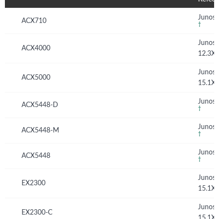
Junos 
ACX710
†
Junos
ACX4000
12.3X
Junos
ACX5000
15.1X
Junos 
ACX5448-D
†
Junos 
ACX5448-M
†
Junos 
ACX5448
†
Junos
EX2300
15.1X
Junos
EX2300-C
15.1X