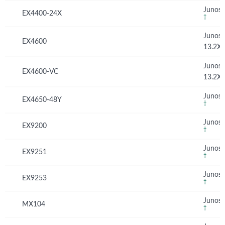
Junos 
EX4400-24X
†
Junos
EX4600
13.2X
Junos
EX4600-VC
13.2X
Junos 
EX4650-48Y
†
Junos 
EX9200
†
Junos 
EX9251
†
Junos 
EX9253
†
Junos 
MX104
†