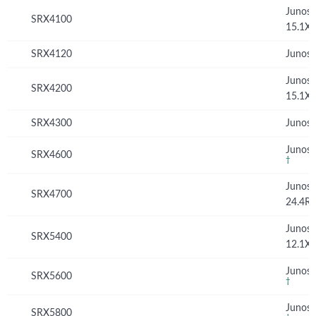
Junos
SRX4100
15.1X
SRX4120
Junos 
Junos
SRX4200
15.1X
SRX4300
Junos 
Junos 
SRX4600
†
Junos
SRX4700
24.4R
Junos
SRX5400
12.1X
Junos 
SRX5600
†
Junos 
SRX5800