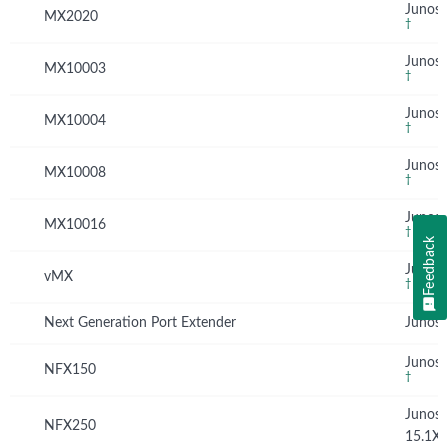
Junos 
MX2020
†
Junos 
MX10003
†
Junos 
MX10004
†
Junos 
MX10008
†
Junos 
MX10016
†
Feedback
Junos 
vMX
†
Next Generation Port Extender
Junos 
Junos 
NFX150
†
Junos
NFX250
15.1X