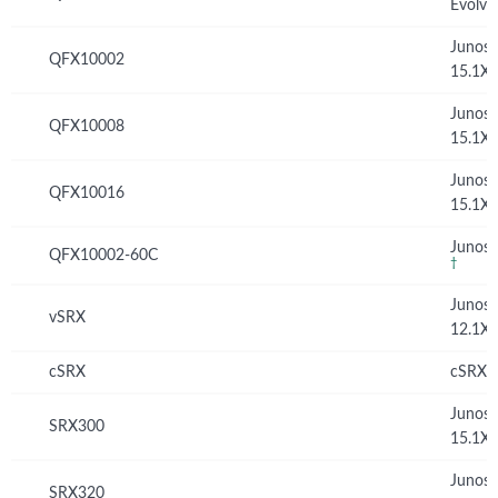
Evolve
Junos
QFX10002
15.1X
Junos
QFX10008
15.1X
Junos
QFX10016
15.1X
Junos 
QFX10002-60C
†
Junos
vSRX
12.1X
cSRX
cSRX 
Junos
SRX300
15.1X
Junos
SRX320