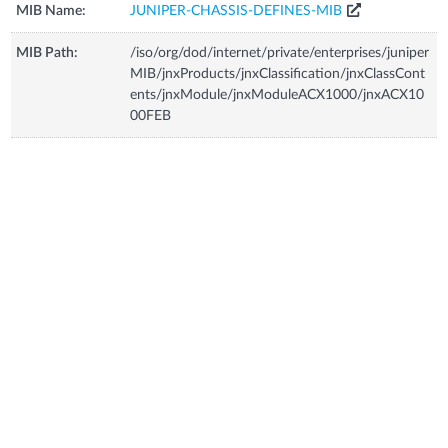
MIB Name:
JUNIPER-CHASSIS-DEFINES-MIB
MIB Path:
/iso/org/dod/internet/private/enterprises/juniper
MIB/jnxProducts/jnxClassification/jnxClassCont
ents/jnxModule/jnxModuleACX1000/jnxACX10
00FEB