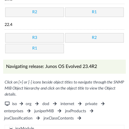
R2
R1
22.4
R3
R2
R1
Navigating release: Junos OS Evolved 23.4R2
Click on [+] or [-] icons beside object titles to navigate through the SNMP
MIB Object hierarchy and click on the object title to view the Object
details.
iso
org
dod
internet
private
enterprises
juniperMIB
jnxProducts
jnxClassification
jnxClassContents
jnxModule