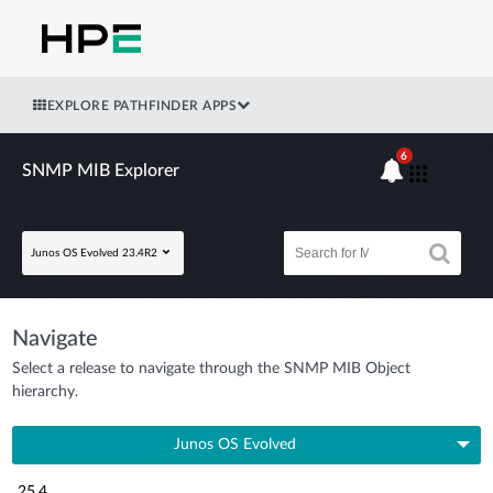
EXPLORE PATHFINDER APPS
6
SNMP MIB Explorer
Junos OS Evolved 23.4R2
Navigate
Select a release to navigate through the SNMP MIB Object
hierarchy.
Junos OS Evolved
25.4