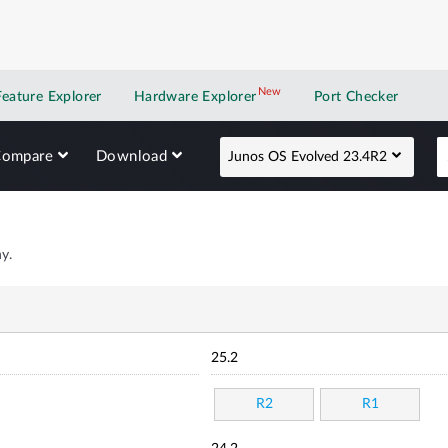
New
New application
Feature Explorer
Hardware Explorer
Port Checker
Compare
Download
Junos OS Evolved 23.4R2
y.
25.2
R2
R1