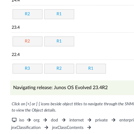
24.4
R2
R1
23.4
R2
R1
22.4
R3
R2
R1
Navigating release: Junos OS Evolved 23.4R2
Click on [+] or [-] icons beside object titles to navigate through the SNM
to view the Object details.
iso
org
dod
internet
private
enterpri
jnxClassification
jnxClassContents