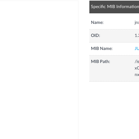
Specific MIB Informatio
Name:
j
OID:
1.
MIB Name:
J
MIB Path:
/i
xC
n