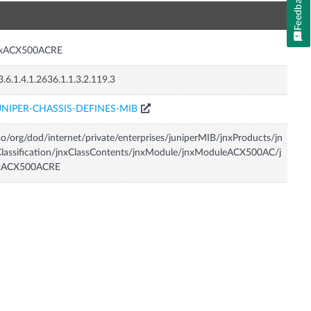
Feedback
n
nxACX500ACRE
3.6.1.4.1.2636.1.1.3.2.119.3
UNIPER-CHASSIS-DEFINES-MIB
so/org/dod/internet/private/enterprises/juniperMIB/jnxProducts/jn
lassification/jnxClassContents/jnxModule/jnxModuleACX500AC/j
xACX500ACRE