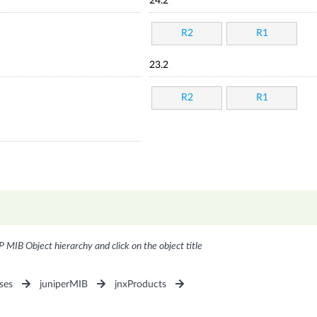
24.2
R2
R1
23.2
R2
R1
P MIB Object hierarchy and click on the object title
ses
juniperMIB
jnxProducts