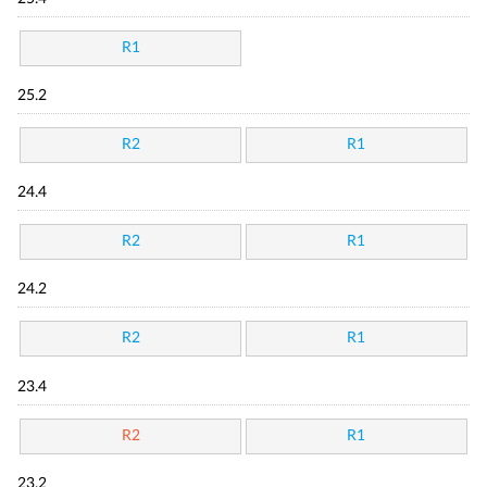
R1
25.2
R2
R1
24.4
R2
R1
24.2
R2
R1
23.4
R2
R1
23.2