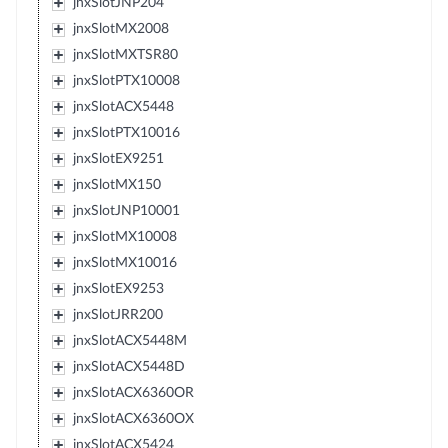
jnxSlotJNP204
jnxSlotMX2008
jnxSlotMXTSR80
jnxSlotPTX10008
jnxSlotACX5448
jnxSlotPTX10016
jnxSlotEX9251
jnxSlotMX150
jnxSlotJNP10001
jnxSlotMX10008
jnxSlotMX10016
jnxSlotEX9253
jnxSlotJRR200
jnxSlotACX5448M
jnxSlotACX5448D
jnxSlotACX6360OR
jnxSlotACX6360OX
jnxSlotACX5424