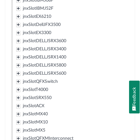
jnxSlotIBMJ08F
jnxSlotIBMJ52F
jnxSlotEX6210
jnxSlotDellJFX3500
jnxSlotEX3300
jnxSlotDELLJSRX3600
jnxSlotDELLJSRX3400
jnxSlotDELLJSRX1400
jnxSlotDELLJSRX5800
jnxSlotDELLJSRX5600
jnxSlotQFXSwitch
Feedback
jnxSlotT4000
jnxSlotSRX550
jnxSlotACX
jnxSlotMX40
jnxSlotMX10
jnxSlotMX5
jnxSlotQFXMInterconnect