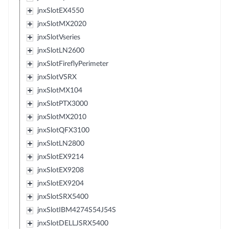
jnxSlotEX4550
jnxSlotMX2020
jnxSlotVseries
jnxSlotLN2600
jnxSlotFireflyPerimeter
jnxSlotVSRX
jnxSlotMX104
jnxSlotPTX3000
jnxSlotMX2010
jnxSlotQFX3100
jnxSlotLN2800
jnxSlotEX9214
jnxSlotEX9208
jnxSlotEX9204
jnxSlotSRX5400
jnxSlotIBM4274S54J54S
jnxSlotDELLJSRX5400