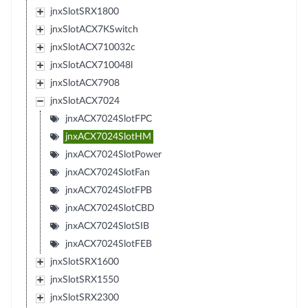
jnxSlotSRX1800
jnxSlotACX7KSwitch
jnxSlotACX710032c
jnxSlotACX710048l
jnxSlotACX7908
jnxSlotACX7024
jnxACX7024SlotFPC
jnxACX7024SlotHM
jnxACX7024SlotPower
jnxACX7024SlotFan
jnxACX7024SlotFPB
jnxACX7024SlotCBD
jnxACX7024SlotSIB
jnxACX7024SlotFEB
jnxSlotSRX1600
jnxSlotSRX1550
jnxSlotSRX2300