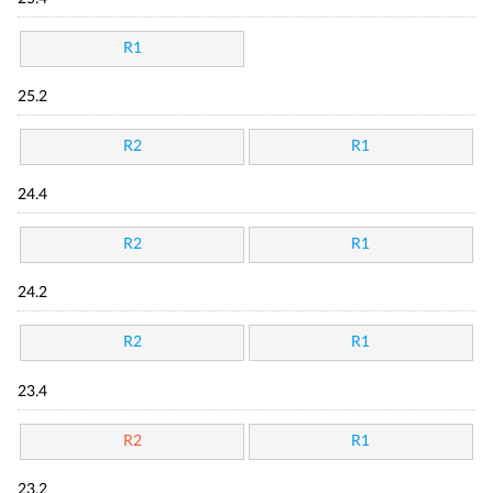
R1
25.2
R2
R1
24.4
R2
R1
24.2
R2
R1
23.4
R2
R1
23.2