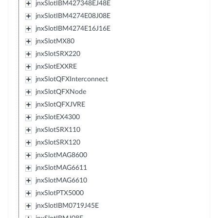
jnxSlotIBM427348EJ48E
jnxSlotIBM4274E08J08E
jnxSlotIBM4274E16J16E
jnxSlotMX80
jnxSlotSRX220
jnxSlotEXXRE
jnxSlotQFXInterconnect
jnxSlotQFXNode
jnxSlotQFXJVRE
jnxSlotEX4300
jnxSlotSRX110
jnxSlotSRX120
jnxSlotMAG8600
jnxSlotMAG6611
jnxSlotMAG6610
jnxSlotPTX5000
jnxSlotIBM0719J45E