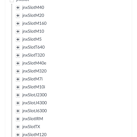
jnxSlotM40
jnxSlotM20
jnxSlotM160
jnxSlotM10
jnxSlotM5
jnxSlotT640
jnxSlotT320
jnxSlotM40e
jnxSlotM320
jnxSlotM7i
jnxSlotM10i
jnxSlotJ2300
jnxSlotJ4300
jnxSlotJ6300
jnxSlotIRM
jnxSlotTX
jnxSlotM120