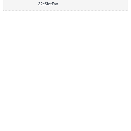
32cSlotFan