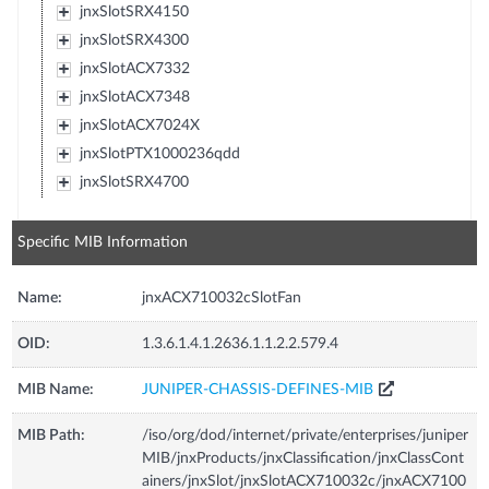
jnxSlotSRX4150
jnxSlotSRX4300
jnxSlotACX7332
jnxSlotACX7348
jnxSlotACX7024X
jnxSlotPTX1000236qdd
jnxSlotSRX4700
Specific MIB Information
Name:
jnxACX710032cSlotFan
OID:
1.3.6.1.4.1.2636.1.1.2.2.579.4
MIB Name:
JUNIPER-CHASSIS-DEFINES-MIB
MIB Path:
/iso/org/dod/internet/private/enterprises/juniper
MIB/jnxProducts/jnxClassification/jnxClassCont
ainers/jnxSlot/jnxSlotACX710032c/jnxACX7100