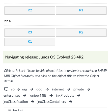
R2
R1
22.4
R3
R2
R1
Navigating release: Junos OS Evolved 23.4R2
Click on [+] or [-] icons beside object titles to navigate through the SNMP
MIB Object hierarchy and click on the object title to view the Object
details.
iso
org
dod
internet
private
enterprises
juniperMIB
jnxProducts
jnxClassification
jnxClassContainers
jnxSlot