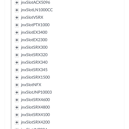
jnxSlotACX5096
jnxSlotLN1000CC
jnxSlotVSRX
jnxSlotPTX1000
jnxSlotEX3400
jnxSlotEX2300
jnxSlotSRX300
jnxSlotSRX320
jnxSlotSRX340
jnxSlotSRX345
jnxSlotSRX1500
jnxSlotNFX
jnxSlotJNP10003
jnxSlotSRX4600
jnxSlotSRX4800
jnxSlotSRX4100
jnxSlotSRX4200