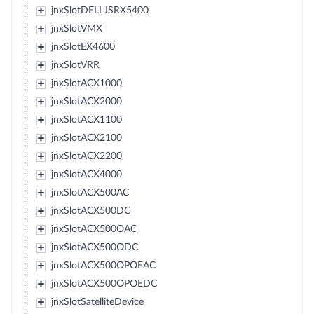
jnxSlotDELLJSRX5400
jnxSlotVMX
jnxSlotEX4600
jnxSlotVRR
jnxSlotACX1000
jnxSlotACX2000
jnxSlotACX1100
jnxSlotACX2100
jnxSlotACX2200
jnxSlotACX4000
jnxSlotACX500AC
jnxSlotACX500DC
jnxSlotACX500OAC
jnxSlotACX500ODC
jnxSlotACX500OPOEAC
jnxSlotACX500OPOEDC
jnxSlotSatelliteDevice