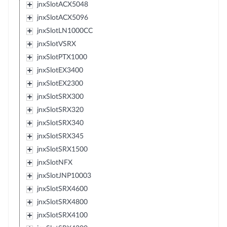
jnxSlotACX5048
jnxSlotACX5096
jnxSlotLN1000CC
jnxSlotVSRX
jnxSlotPTX1000
jnxSlotEX3400
jnxSlotEX2300
jnxSlotSRX300
jnxSlotSRX320
jnxSlotSRX340
jnxSlotSRX345
jnxSlotSRX1500
jnxSlotNFX
jnxSlotJNP10003
jnxSlotSRX4600
jnxSlotSRX4800
jnxSlotSRX4100