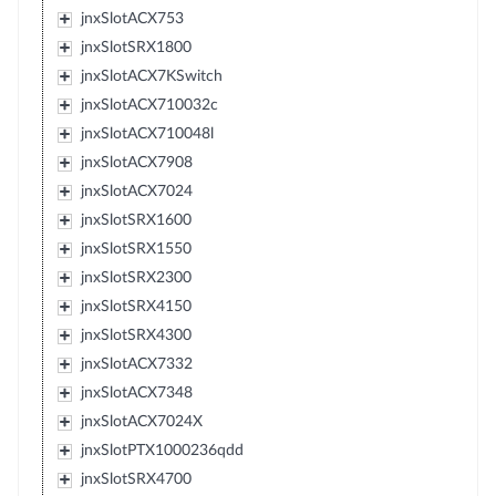
jnxSlotACX753
jnxSlotSRX1800
jnxSlotACX7KSwitch
jnxSlotACX710032c
jnxSlotACX710048l
jnxSlotACX7908
jnxSlotACX7024
jnxSlotSRX1600
jnxSlotSRX1550
jnxSlotSRX2300
jnxSlotSRX4150
jnxSlotSRX4300
jnxSlotACX7332
jnxSlotACX7348
jnxSlotACX7024X
jnxSlotPTX1000236qdd
jnxSlotSRX4700