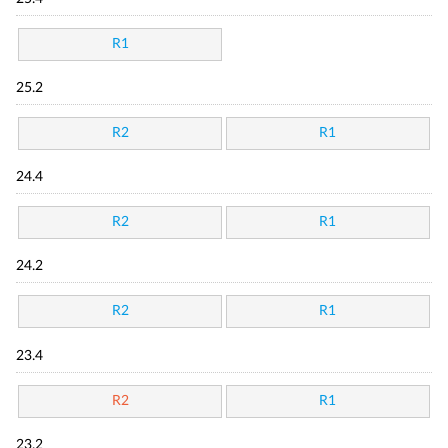
R1
25.2
R2
R1
24.4
R2
R1
24.2
R2
R1
23.4
R2
R1
23.2