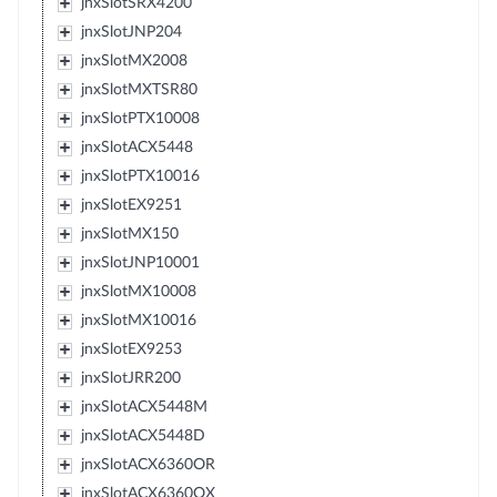
jnxSlotSRX4200
jnxSlotJNP204
jnxSlotMX2008
jnxSlotMXTSR80
jnxSlotPTX10008
jnxSlotACX5448
jnxSlotPTX10016
jnxSlotEX9251
jnxSlotMX150
jnxSlotJNP10001
jnxSlotMX10008
jnxSlotMX10016
jnxSlotEX9253
jnxSlotJRR200
jnxSlotACX5448M
jnxSlotACX5448D
jnxSlotACX6360OR
jnxSlotACX6360OX