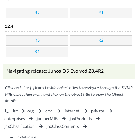
R2
R1
22.4
R3
R2
R1
Navigating release: Junos OS Evolved 23.4R2
Click on [+] or [-] icons beside object titles to navigate through the SNMP
MIB Object hierarchy and click on the object title to view the Object
details.
iso
org
dod
internet
private
enterprises
juniperMIB
jnxProducts
jnxClassification
jnxClassContents
jnxModule