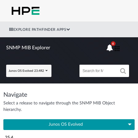
EXPLORE PATHFINDER APPS
6
SNMP MIB Explorer
Junos OS Evolved 23.4R2
Navigate
Select a release to navigate through the SNMP MIB Object
hierarchy.
Junos OS Evolved
25.4