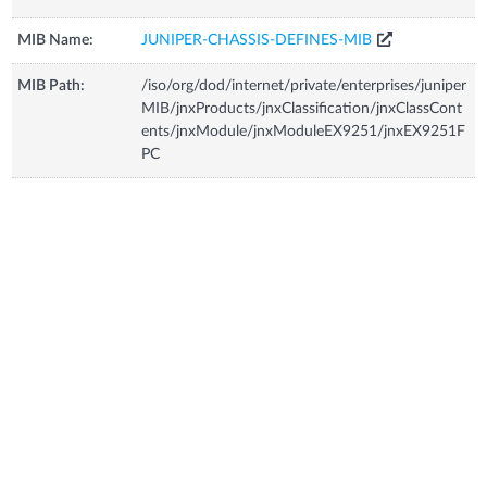
MIB Name:
JUNIPER-CHASSIS-DEFINES-MIB
MIB Path:
/iso/org/dod/internet/private/enterprises/juniper
MIB/jnxProducts/jnxClassification/jnxClassCont
ents/jnxModule/jnxModuleEX9251/jnxEX9251F
PC