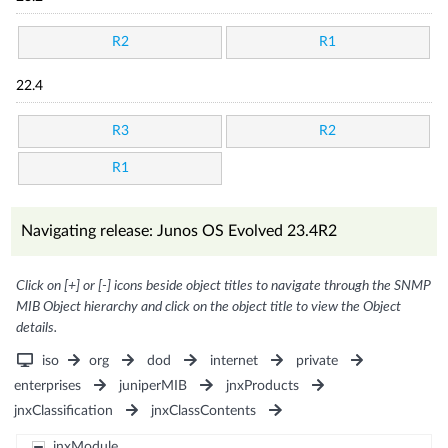
R2
R1
22.4
R3
R2
R1
Navigating release: Junos OS Evolved 23.4R2
Click on [+] or [-] icons beside object titles to navigate through the SNMP
MIB Object hierarchy and click on the object title to view the Object
details.
iso
org
dod
internet
private
enterprises
juniperMIB
jnxProducts
jnxClassification
jnxClassContents
jnxModule