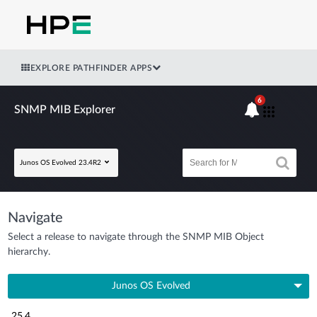
EXPLORE PATHFINDER APPS
6
SNMP MIB Explorer
Junos OS Evolved 23.4R2
Navigate
Select a release to navigate through the SNMP MIB Object
hierarchy.
Junos OS Evolved
25.4