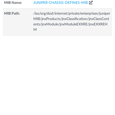
MIB Name:
JUNIPER-CHASSIS-DEFINES-MIB
MIB Path:
/iso/org/dod/internet/private/enterprises/juniper
MIB/jnxProducts/jnxClassification/jnxClassCont
ents/jnxModule/jnxModuleEXXRE/jnxEXXREH
M