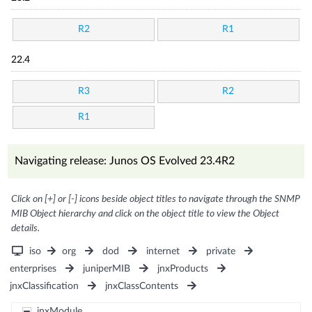
R2
R1
22.4
R3
R2
R1
Navigating release: Junos OS Evolved 23.4R2
Click on [+] or [-] icons beside object titles to navigate through the SNMP
MIB Object hierarchy and click on the object title to view the Object
details.
iso
org
dod
internet
private
enterprises
juniperMIB
jnxProducts
jnxClassification
jnxClassContents
jnxModule