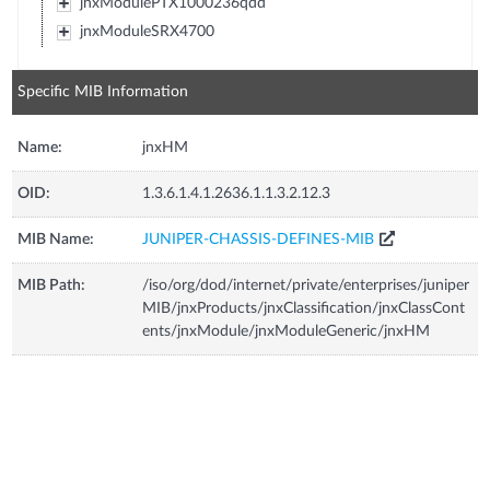
jnxModulePTX1000236qdd
jnxModuleSRX4700
Specific MIB Information
Name:
jnxHM
OID:
1.3.6.1.4.1.2636.1.1.3.2.12.3
MIB Name:
JUNIPER-CHASSIS-DEFINES-MIB
MIB Path:
/iso/org/dod/internet/private/enterprises/juniper
MIB/jnxProducts/jnxClassification/jnxClassCont
ents/jnxModule/jnxModuleGeneric/jnxHM