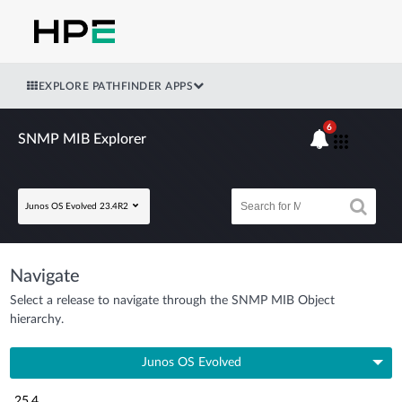
EXPLORE PATHFINDER APPS
6
SNMP MIB Explorer
Junos OS Evolved 23.4R2
Navigate
Select a release to navigate through the SNMP MIB Object
hierarchy.
Junos OS Evolved
25.4