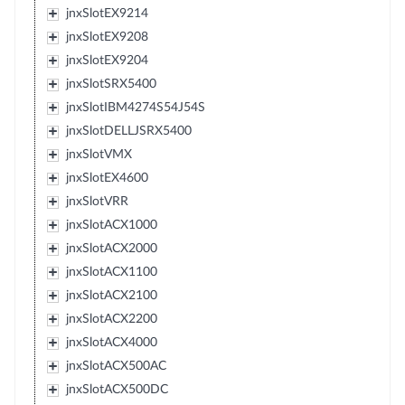
jnxSlotEX9214
jnxSlotEX9208
jnxSlotEX9204
jnxSlotSRX5400
jnxSlotIBM4274S54J54S
jnxSlotDELLJSRX5400
jnxSlotVMX
jnxSlotEX4600
jnxSlotVRR
jnxSlotACX1000
jnxSlotACX2000
jnxSlotACX1100
jnxSlotACX2100
jnxSlotACX2200
jnxSlotACX4000
jnxSlotACX500AC
jnxSlotACX500DC