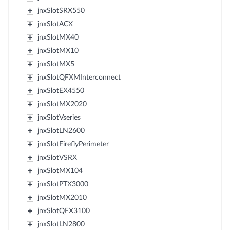
jnxSlotSRX550
jnxSlotACX
jnxSlotMX40
jnxSlotMX10
jnxSlotMX5
jnxSlotQFXMInterconnect
jnxSlotEX4550
jnxSlotMX2020
jnxSlotVseries
jnxSlotLN2600
jnxSlotFireflyPerimeter
jnxSlotVSRX
jnxSlotMX104
jnxSlotPTX3000
jnxSlotMX2010
jnxSlotQFX3100
jnxSlotLN2800