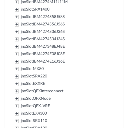
jnxSlotIBM4274M11J11M
jnxSlotSRX1400
jnxSlotIBM4274S58J58S
jnxSlotIBM4274S56J56S
jnxSlotIBM4274S36J36S
jnxSlotIBM4274S34J34S
jnxSlotIBM427348EJ48E
jnxSlotIBM4274E08J08E
jnxSlotIBM4274E16J16E
jnxSlotMX80
jnxSlotSRX220
jnxSlotEXXRE
jnxSlotQFXInterconnect
jnxSlotQFXNode
jnxSlotQFXJVRE
jnxSlotEX4300
jnxSlotSRX110