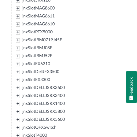
jnxSlotSRX120
jnxSlotMAG8600
jnxSlotMAG6611
jnxSlotMAG6610
jnxSlotPTX5000
jnxSlotIBM0719J45E
jnxSlotIBMJ08F
jnxSlotIBMJ52F
jnxSlotEX6210
jnxSlotDellJFX3500
Feedback
jnxSlotEX3300
jnxSlotDELLJSRX3600
jnxSlotDELLJSRX3400
jnxSlotDELLJSRX1400
jnxSlotDELLJSRX5800
jnxSlotDELLJSRX5600
jnxSlotQFXSwitch
jnxSlotT4000