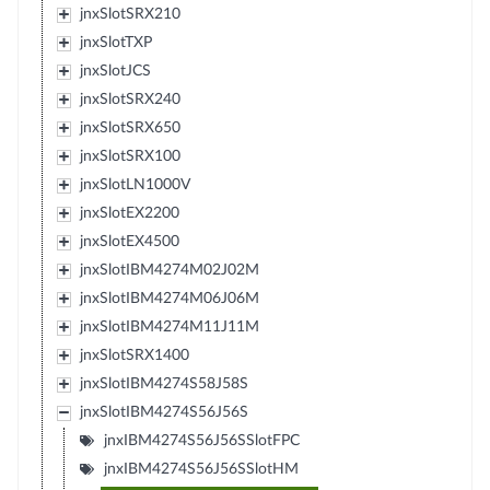
jnxSlotSRX210
jnxSlotTXP
jnxSlotJCS
jnxSlotSRX240
jnxSlotSRX650
jnxSlotSRX100
jnxSlotLN1000V
jnxSlotEX2200
jnxSlotEX4500
jnxSlotIBM4274M02J02M
jnxSlotIBM4274M06J06M
jnxSlotIBM4274M11J11M
jnxSlotSRX1400
jnxSlotIBM4274S58J58S
jnxSlotIBM4274S56J56S
jnxIBM4274S56J56SSlotFPC
jnxIBM4274S56J56SSlotHM