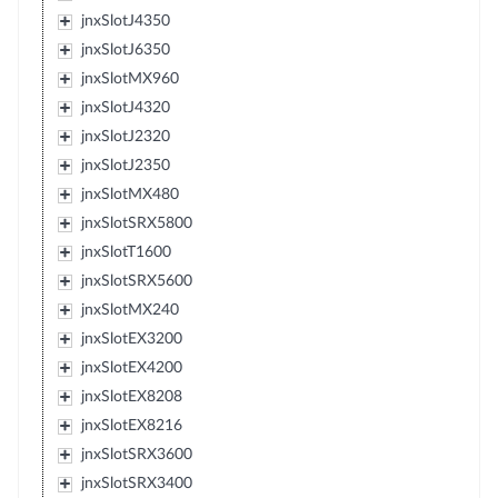
jnxSlotJ4350
jnxSlotJ6350
jnxSlotMX960
jnxSlotJ4320
jnxSlotJ2320
jnxSlotJ2350
jnxSlotMX480
jnxSlotSRX5800
jnxSlotT1600
jnxSlotSRX5600
jnxSlotMX240
jnxSlotEX3200
jnxSlotEX4200
jnxSlotEX8208
jnxSlotEX8216
jnxSlotSRX3600
jnxSlotSRX3400