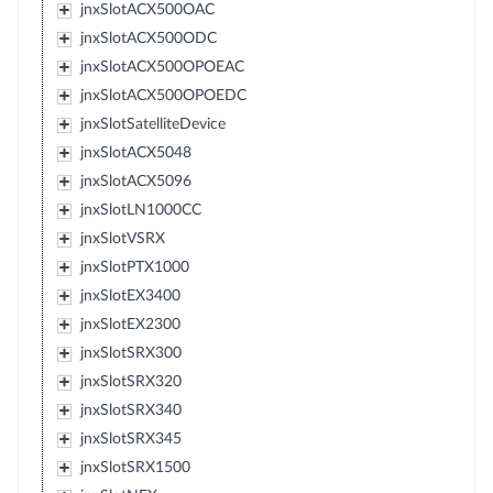
jnxSlotACX500OAC
jnxSlotACX500ODC
jnxSlotACX500OPOEAC
jnxSlotACX500OPOEDC
jnxSlotSatelliteDevice
jnxSlotACX5048
jnxSlotACX5096
jnxSlotLN1000CC
jnxSlotVSRX
jnxSlotPTX1000
jnxSlotEX3400
jnxSlotEX2300
jnxSlotSRX300
jnxSlotSRX320
jnxSlotSRX340
jnxSlotSRX345
jnxSlotSRX1500