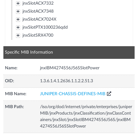
jnxSlotACX7332
jnxSlotACX7348
jnxSlotACX7024X
jnxSlotPTX1000236qdd
jnxSlotSRX4700
Specific MIB Information
Name:
jnxIBM4274S56J56SSlotPower
OID:
1.3.6.1.4.1.2636.1.1.2.2.51.3
MIB Name:
JUNIPER-CHASSIS-DEFINES-MIB
MIB Path:
/iso/org/dod/internet/private/enterprises/juniper
MIB/jnxProducts/jnxClassification/jnxClassCont
ainers/jnxSlot/jnxSlotIBM4274S56J56S/jnxIBM
4274S56J56SSlotPower