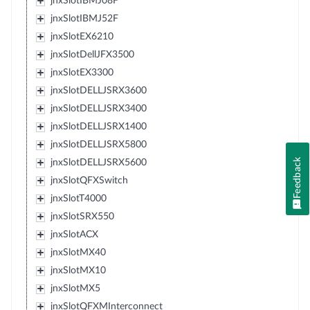
jnxSlotIBMJ08F
jnxSlotIBMJ52F
jnxSlotEX6210
jnxSlotDellJFX3500
jnxSlotEX3300
jnxSlotDELLJSRX3600
jnxSlotDELLJSRX3400
jnxSlotDELLJSRX1400
jnxSlotDELLJSRX5800
Feedback
jnxSlotDELLJSRX5600
jnxSlotQFXSwitch
jnxSlotT4000
jnxSlotSRX550
jnxSlotACX
jnxSlotMX40
jnxSlotMX10
jnxSlotMX5
jnxSlotQFXMInterconnect