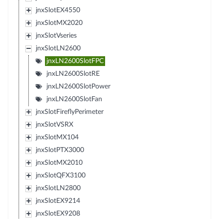
jnxSlotEX4550
jnxSlotMX2020
jnxSlotVseries
jnxSlotLN2600
jnxLN2600SlotFPC
jnxLN2600SlotRE
jnxLN2600SlotPower
jnxLN2600SlotFan
jnxSlotFireflyPerimeter
jnxSlotVSRX
jnxSlotMX104
jnxSlotPTX3000
jnxSlotMX2010
jnxSlotQFX3100
jnxSlotLN2800
jnxSlotEX9214
jnxSlotEX9208