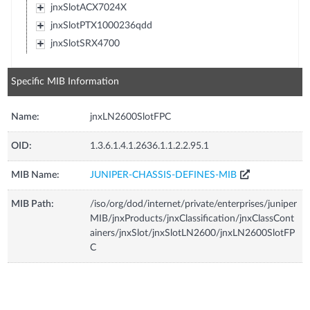
jnxSlotACX7024X
jnxSlotPTX1000236qdd
jnxSlotSRX4700
Specific MIB Information
Name:
jnxLN2600SlotFPC
OID:
1.3.6.1.4.1.2636.1.1.2.2.95.1
MIB Name:
JUNIPER-CHASSIS-DEFINES-MIB
MIB Path:
/iso/org/dod/internet/private/enterprises/juniper
MIB/jnxProducts/jnxClassification/jnxClassCont
ainers/jnxSlot/jnxSlotLN2600/jnxLN2600SlotFP
C