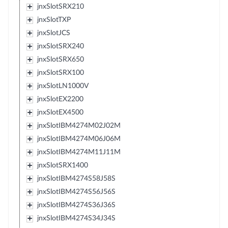
jnxSlotSRX210
jnxSlotTXP
jnxSlotJCS
jnxSlotSRX240
jnxSlotSRX650
jnxSlotSRX100
jnxSlotLN1000V
jnxSlotEX2200
jnxSlotEX4500
jnxSlotIBM4274M02J02M
jnxSlotIBM4274M06J06M
jnxSlotIBM4274M11J11M
jnxSlotSRX1400
jnxSlotIBM4274S58J58S
jnxSlotIBM4274S56J56S
jnxSlotIBM4274S36J36S
jnxSlotIBM4274S34J34S