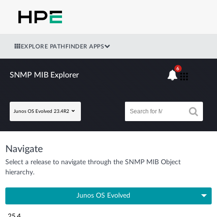
EXPLORE PATHFINDER APPS
6
SNMP MIB Explorer
Junos OS Evolved 23.4R2
Navigate
Select a release to navigate through the SNMP MIB Object
hierarchy.
Junos OS Evolved
25.4