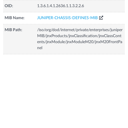
OID:
1.3.6.1.4.1.2636.1.1.3.2.2.6
MIB Name:
JUNIPER-CHASSIS-DEFINES-MIB
MIB Path:
/iso/org/dod/internet/private/enterprises/juniper
MIB/jnxProducts/jnxClassification/jnxClassCont
ents/jnxModule/jnxModuleM20/jnxM20FrontPa
nel