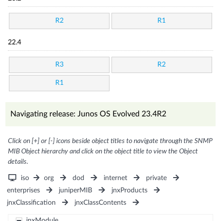
R2
R1
22.4
R3
R2
R1
Navigating release: Junos OS Evolved 23.4R2
Click on [+] or [-] icons beside object titles to navigate through the SNMP
MIB Object hierarchy and click on the object title to view the Object
details.
iso
org
dod
internet
private
enterprises
juniperMIB
jnxProducts
jnxClassification
jnxClassContents
jnxModule