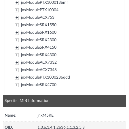
jnxModulePTX1000136mr
jnxModulePTX10004
jnxModuleACX753
jnxModuleSRX1550
jnxModuleSRX1600
jnxModuleSRX2300
jnxModuleSRX4150
jnxModuleSRX4300
jnxModuleACX7332
jnxModuleACX7348
jnxModulePTX1000236qdd
jnxModuleSRX4700
Specific MIB Information
Name:
jnxM5RE
OID:
1.3.6.1.4.1.2636.1.1.3.2.5.3