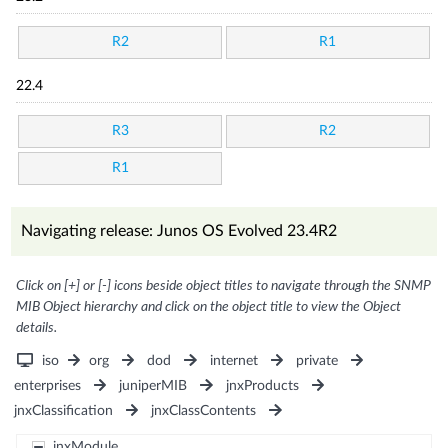
R2
R1
22.4
R3
R2
R1
Navigating release: Junos OS Evolved 23.4R2
Click on [+] or [-] icons beside object titles to navigate through the SNMP
MIB Object hierarchy and click on the object title to view the Object
details.
iso
org
dod
internet
private
enterprises
juniperMIB
jnxProducts
jnxClassification
jnxClassContents
jnxModule