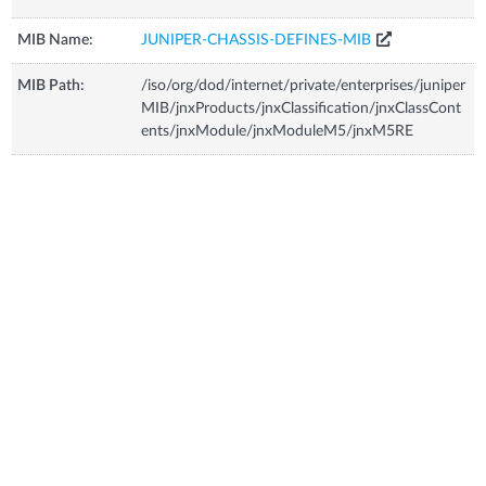
MIB Name:
JUNIPER-CHASSIS-DEFINES-MIB
MIB Path:
/iso/org/dod/internet/private/enterprises/juniper
MIB/jnxProducts/jnxClassification/jnxClassCont
ents/jnxModule/jnxModuleM5/jnxM5RE