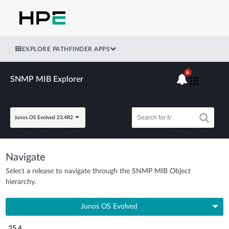
EXPLORE PATHFINDER APPS
6
SNMP MIB Explorer
Junos OS Evolved 23.4R2
Navigate
Select a release to navigate through the SNMP MIB Object
hierarchy.
Junos OS Evolved
25.4