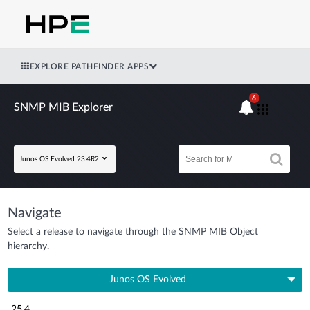
EXPLORE PATHFINDER APPS
6
SNMP MIB Explorer
Junos OS Evolved 23.4R2
Navigate
Select a release to navigate through the SNMP MIB Object
hierarchy.
Junos OS Evolved
25.4