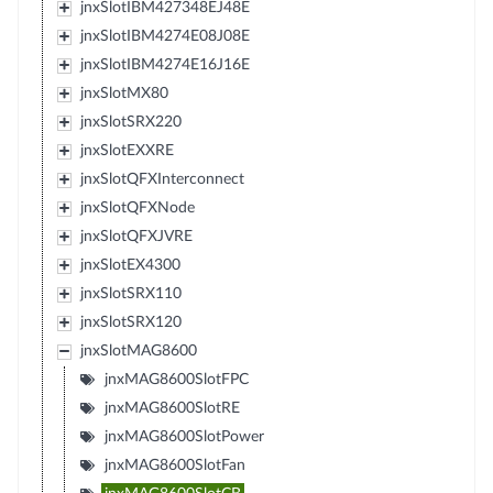
jnxSlotIBM427348EJ48E
jnxSlotIBM4274E08J08E
jnxSlotIBM4274E16J16E
jnxSlotMX80
jnxSlotSRX220
jnxSlotEXXRE
jnxSlotQFXInterconnect
jnxSlotQFXNode
jnxSlotQFXJVRE
jnxSlotEX4300
jnxSlotSRX110
jnxSlotSRX120
jnxSlotMAG8600
jnxMAG8600SlotFPC
jnxMAG8600SlotRE
jnxMAG8600SlotPower
jnxMAG8600SlotFan