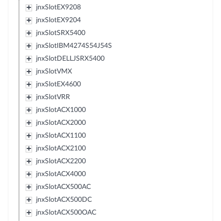
jnxSlotEX9208
jnxSlotEX9204
jnxSlotSRX5400
jnxSlotIBM4274S54J54S
jnxSlotDELLJSRX5400
jnxSlotVMX
jnxSlotEX4600
jnxSlotVRR
jnxSlotACX1000
jnxSlotACX2000
jnxSlotACX1100
jnxSlotACX2100
jnxSlotACX2200
jnxSlotACX4000
jnxSlotACX500AC
jnxSlotACX500DC
jnxSlotACX500OAC