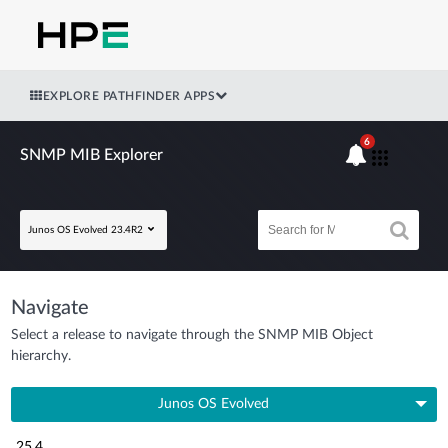
EXPLORE PATHFINDER APPS
6
SNMP MIB Explorer
Junos OS Evolved 23.4R2
Navigate
Select a release to navigate through the SNMP MIB Object
hierarchy.
Junos OS Evolved
25.4