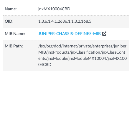
Name:
jnxMX10004CBD
OID:
1.3.6.1.4.1.2636.1.1.3.2.168.5
MIB Name:
JUNIPER-CHASSIS-DEFINES-MIB
MIB Path:
/iso/org/dod/internet/private/enterprises/juniper
MIB/jnxProducts/jnxClassification/jnxClassCont
ents/jnxModule/jnxModuleMX10004/jnxMX100
04CBD