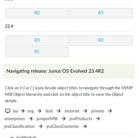
R2
R1
22.4
R3
R2
R1
Navigating release: Junos OS Evolved 23.4R2
Click on [+] or [-] icons beside object titles to navigate through the SNMP
MIB Object hierarchy and click on the object title to view the Object
details.
iso
org
dod
internet
private
enterprises
juniperMIB
jnxProducts
jnxClassification
jnxClassContents
jnxModule