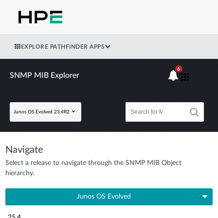
EXPLORE PATHFINDER APPS
6
SNMP MIB Explorer
Junos OS Evolved 23.4R2
Navigate
Select a release to navigate through the SNMP MIB Object
hierarchy.
Junos OS Evolved
25.4