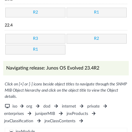
R2
R1
22.4
R3
R2
R1
Navigating release: Junos OS Evolved 23.4R2
Click on [+] or [-] icons beside object titles to navigate through the SNMP
MIB Object hierarchy and click on the object title to view the Object
details.
iso
org
dod
internet
private
enterprises
juniperMIB
jnxProducts
jnxClassification
jnxClassContents
jnxModule