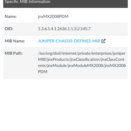
Specific MIB Information
Name:
jnxMX2008PDM
OID:
1.3.6.1.4.1.2636.1.1.3.2.145.7
MIB Name:
JUNIPER-CHASSIS-DEFINES-MIB
MIB Path:
/iso/org/dod/internet/private/enterprises/juniper
MIB/jnxProducts/jnxClassification/jnxClassCont
ents/jnxModule/jnxModuleMX2008/jnxMX2008
PDM