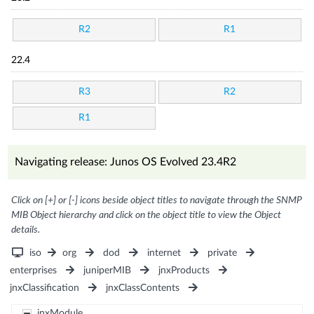
R2
R1
22.4
R3
R2
R1
Navigating release: Junos OS Evolved 23.4R2
Click on [+] or [-] icons beside object titles to navigate through the SNMP
MIB Object hierarchy and click on the object title to view the Object
details.
iso
org
dod
internet
private
enterprises
juniperMIB
jnxProducts
jnxClassification
jnxClassContents
jnxModule