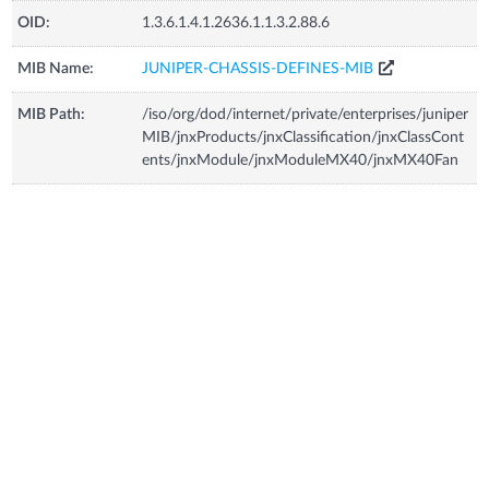
OID:
1.3.6.1.4.1.2636.1.1.3.2.88.6
MIB Name:
JUNIPER-CHASSIS-DEFINES-MIB
MIB Path:
/iso/org/dod/internet/private/enterprises/juniper
MIB/jnxProducts/jnxClassification/jnxClassCont
ents/jnxModule/jnxModuleMX40/jnxMX40Fan