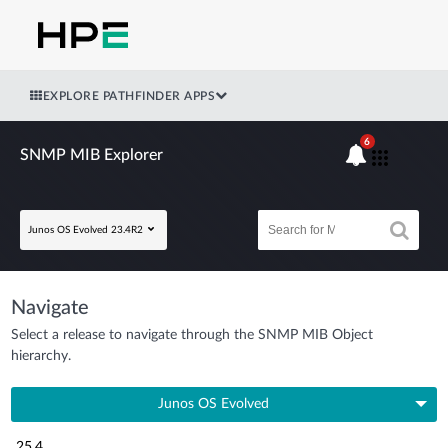
EXPLORE PATHFINDER APPS
6
SNMP MIB Explorer
Junos OS Evolved 23.4R2
Navigate
Select a release to navigate through the SNMP MIB Object
hierarchy.
Junos OS Evolved
25.4