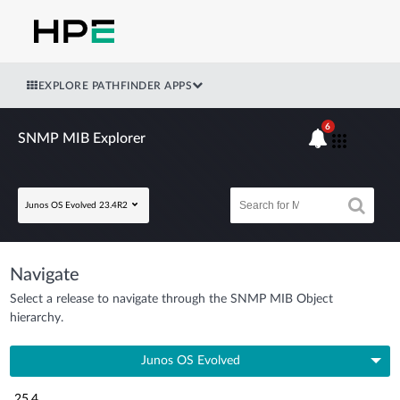
EXPLORE PATHFINDER APPS
6
SNMP MIB Explorer
Junos OS Evolved 23.4R2
Navigate
Select a release to navigate through the SNMP MIB Object
hierarchy.
Junos OS Evolved
25.4