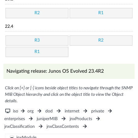
R2
R1
22.4
R3
R2
R1
Navigating release: Junos OS Evolved 23.4R2
Click on [+] or [-] icons beside object titles to navigate through the SNMP
MIB Object hierarchy and click on the object title to view the Object
details.
iso
org
dod
internet
private
enterprises
juniperMIB
jnxProducts
jnxClassification
jnxClassContents
jnxModule