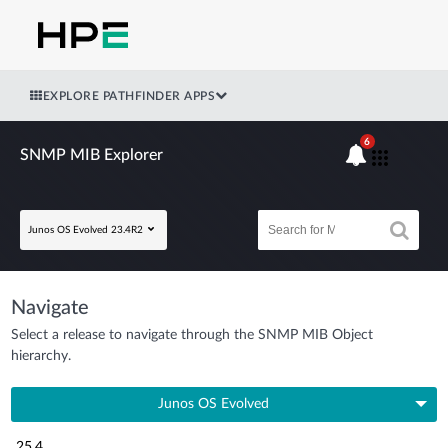
EXPLORE PATHFINDER APPS
6
SNMP MIB Explorer
Junos OS Evolved 23.4R2
Navigate
Select a release to navigate through the SNMP MIB Object
hierarchy.
Junos OS Evolved
25.4