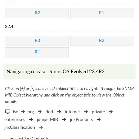
R2
R1
22.4
R3
R2
R1
Navigating release: Junos OS Evolved 23.4R2
Click on [+] or [-] icons beside object titles to navigate through the SNMP
MIB Object hierarchy and click on the object title to view the Object
details.
iso
org
dod
internet
private
enterprises
juniperMIB
jnxProducts
jnxClassification
jnxClassContents