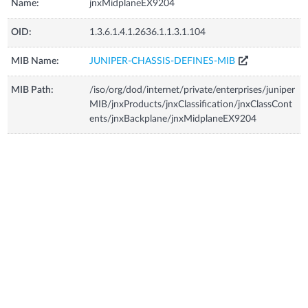
Name:
jnxMidplaneEX9204
OID:
1.3.6.1.4.1.2636.1.1.3.1.104
MIB Name:
JUNIPER-CHASSIS-DEFINES-MIB
MIB Path:
/iso/org/dod/internet/private/enterprises/juniper
MIB/jnxProducts/jnxClassification/jnxClassCont
ents/jnxBackplane/jnxMidplaneEX9204