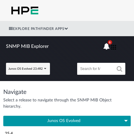
EXPLORE PATHFINDER APPS
6
SNMP MIB Explorer
Junos OS Evolved 23.4R2
Navigate
Select a release to navigate through the SNMP MIB Object
hierarchy.
Junos OS Evolved
25.4