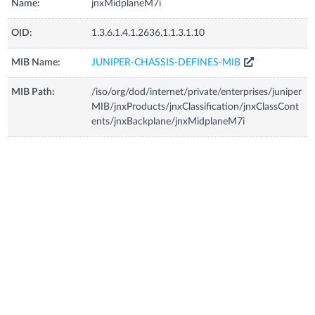
Name:
jnxMidplaneM7i
OID:
1.3.6.1.4.1.2636.1.1.3.1.10
MIB Name:
JUNIPER-CHASSIS-DEFINES-MIB
MIB Path:
/iso/org/dod/internet/private/enterprises/juniper
MIB/jnxProducts/jnxClassification/jnxClassCont
ents/jnxBackplane/jnxMidplaneM7i