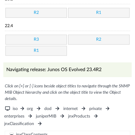
R2
R1
22.4
R3
R2
R1
Navigating release: Junos OS Evolved 23.4R2
Click on [+] or [-] icons beside object titles to navigate through the SNMP
MIB Object hierarchy and click on the object title to view the Object
details.
iso
org
dod
internet
private
enterprises
juniperMIB
jnxProducts
jnxClassification
jnxClassContents