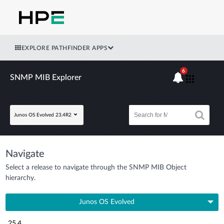
EXPLORE PATHFINDER APPS
6
SNMP MIB Explorer
Junos OS Evolved 23.4R2
Navigate
Select a release to navigate through the SNMP MIB Object
hierarchy.
Junos OS Evolved
25.4