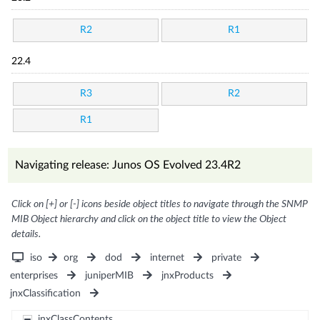
R2
R1
22.4
R3
R2
R1
Navigating release: Junos OS Evolved 23.4R2
Click on [+] or [-] icons beside object titles to navigate through the SNMP
MIB Object hierarchy and click on the object title to view the Object
details.
iso
org
dod
internet
private
enterprises
juniperMIB
jnxProducts
jnxClassification
jnxClassContents