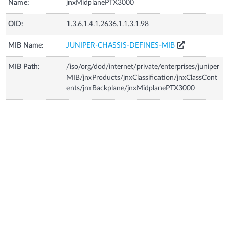
Name:
jnxMidplanePTX3000
OID:
1.3.6.1.4.1.2636.1.1.3.1.98
MIB Name:
JUNIPER-CHASSIS-DEFINES-MIB
MIB Path:
/iso/org/dod/internet/private/enterprises/juniper
MIB/jnxProducts/jnxClassification/jnxClassCont
ents/jnxBackplane/jnxMidplanePTX3000