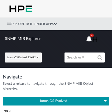
EXPLORE PATHFINDER APPS
6
SNMP MIB Explorer
Junos OS Evolved 23.4R2
Navigate
Select a release to navigate through the SNMP MIB Object
hierarchy.
Junos OS Evolved
25.4