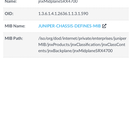
Name:
jnxMidplaneSRX4700
OID:
1.3.6.1.4.1.2636.1.1.3.1.590
MIB Name:
JUNIPER-CHASSIS-DEFINES-MIB
MIB Path:
/iso/org/dod/internet/private/enterprises/juniper
MIB/jnxProducts/jnxClassification/jnxClassCont
ents/jnxBackplane/jnxMidplaneSRX4700