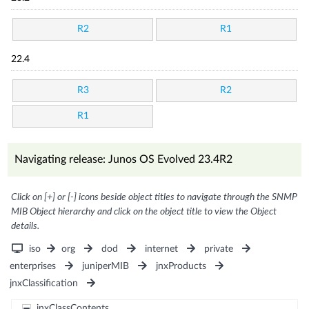
R2
R1
22.4
R3
R2
R1
Navigating release: Junos OS Evolved 23.4R2
Click on [+] or [-] icons beside object titles to navigate through the SNMP
MIB Object hierarchy and click on the object title to view the Object
details.
iso
org
dod
internet
private
enterprises
juniperMIB
jnxProducts
jnxClassification
jnxClassContents