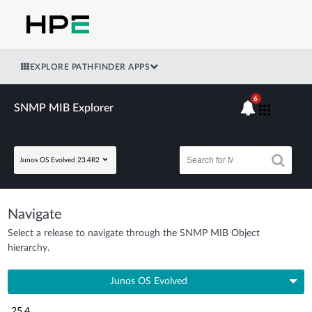
EXPLORE PATHFINDER APPS
6
SNMP MIB Explorer
Junos OS Evolved 23.4R2
Navigate
Select a release to navigate through the SNMP MIB Object
hierarchy.
Junos OS Evolved
25.4