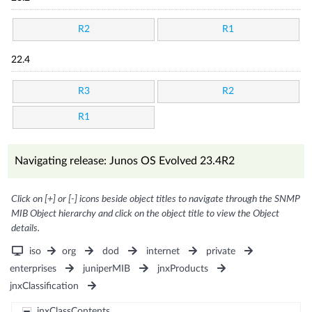
R2
R1
22.4
R3
R2
R1
Navigating release: Junos OS Evolved 23.4R2
Click on [+] or [-] icons beside object titles to navigate through the SNMP
MIB Object hierarchy and click on the object title to view the Object
details.
iso
org
dod
internet
private
enterprises
juniperMIB
jnxProducts
jnxClassification
jnxClassContents