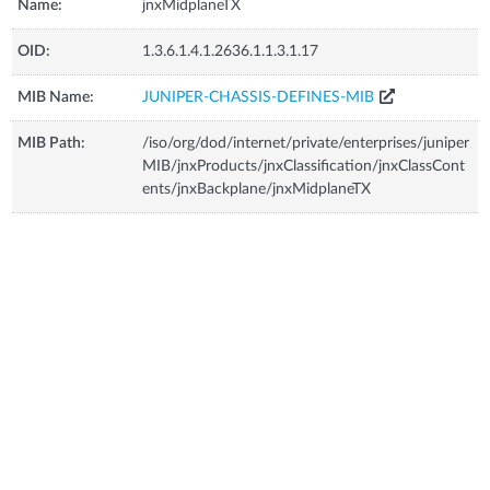
Name:
jnxMidplaneTX
OID:
1.3.6.1.4.1.2636.1.1.3.1.17
MIB Name:
JUNIPER-CHASSIS-DEFINES-MIB
MIB Path:
/iso/org/dod/internet/private/enterprises/juniper
MIB/jnxProducts/jnxClassification/jnxClassCont
ents/jnxBackplane/jnxMidplaneTX