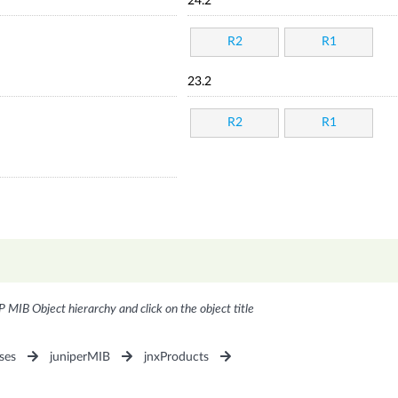
24.2
R2
R1
23.2
R2
R1
P MIB Object hierarchy and click on the object title
ses
juniperMIB
jnxProducts