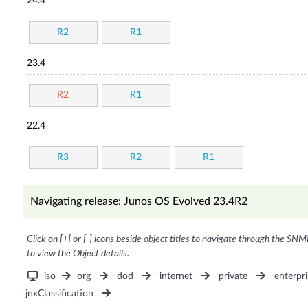
24.4
R2
R1
23.4
R2
R1
22.4
R3
R2
R1
Navigating release: Junos OS Evolved 23.4R2
Click on [+] or [-] icons beside object titles to navigate through the SNM
to view the Object details.
iso
org
dod
internet
private
enterpri
jnxClassification