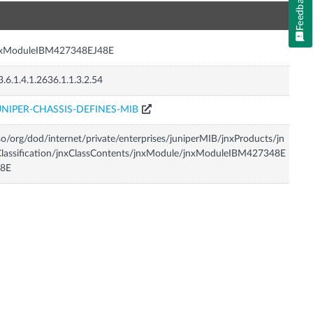
Feedback
n
nxModuleIBM427348EJ48E
3.6.1.4.1.2636.1.1.3.2.54
UNIPER-CHASSIS-DEFINES-MIB
so/org/dod/internet/private/enterprises/juniperMIB/jnxProducts/jn
lassification/jnxClassContents/jnxModule/jnxModuleIBM427348E
48E