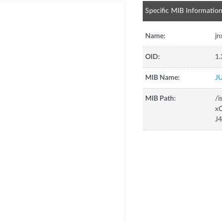
Specific MIB Informatio
Name:
j
OID:
1.
MIB Name:
J
MIB Path:
/i
xC
J