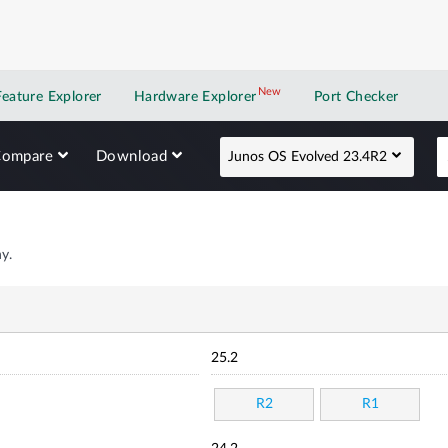
New
New application
Feature Explorer
Hardware Explorer
Port Checker
Compare
Download
Junos OS Evolved 23.4R2
y.
25.2
R2
R1