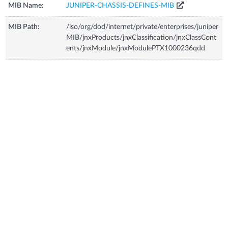
MIB Name:
JUNIPER-CHASSIS-DEFINES-MIB
MIB Path:
/iso/org/dod/internet/private/enterprises/juniper
MIB/jnxProducts/jnxClassification/jnxClassCont
ents/jnxModule/jnxModulePTX1000236qdd