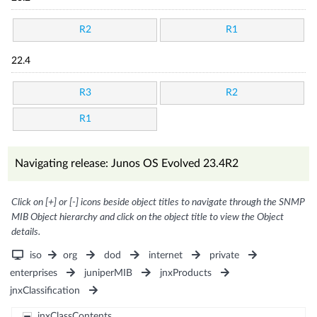
R2
R1
22.4
R3
R2
R1
Navigating release: Junos OS Evolved 23.4R2
Click on [+] or [-] icons beside object titles to navigate through the SNMP
MIB Object hierarchy and click on the object title to view the Object
details.
iso
org
dod
internet
private
enterprises
juniperMIB
jnxProducts
jnxClassification
jnxClassContents