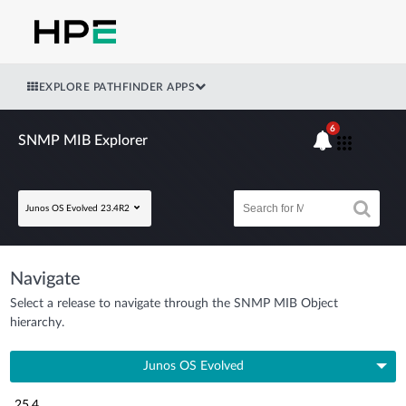
EXPLORE PATHFINDER APPS
6
SNMP MIB Explorer
Junos OS Evolved 23.4R2
Navigate
Select a release to navigate through the SNMP MIB Object
hierarchy.
Junos OS Evolved
25.4