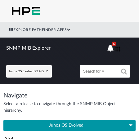
EXPLORE PATHFINDER APPS
6
SNMP MIB Explorer
Junos OS Evolved 23.4R2
Navigate
Select a release to navigate through the SNMP MIB Object
hierarchy.
Junos OS Evolved
25.4