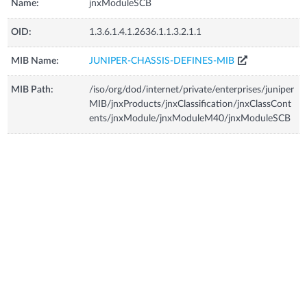
Name:
jnxModuleSCB
OID:
1.3.6.1.4.1.2636.1.1.3.2.1.1
MIB Name:
JUNIPER-CHASSIS-DEFINES-MIB
MIB Path:
/iso/org/dod/internet/private/enterprises/juniper
MIB/jnxProducts/jnxClassification/jnxClassCont
ents/jnxModule/jnxModuleM40/jnxModuleSCB