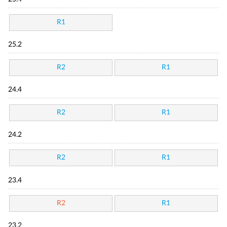
R1
25.2
R2
R1
24.4
R2
R1
24.2
R2
R1
23.4
R2
R1
23.2