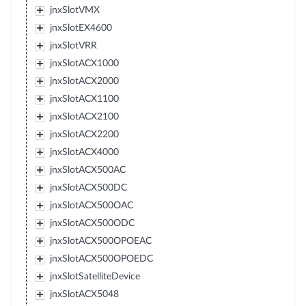
jnxSlotVMX
jnxSlotEX4600
jnxSlotVRR
jnxSlotACX1000
jnxSlotACX2000
jnxSlotACX1100
jnxSlotACX2100
jnxSlotACX2200
jnxSlotACX4000
jnxSlotACX500AC
jnxSlotACX500DC
jnxSlotACX500OAC
jnxSlotACX500ODC
jnxSlotACX500OPOEAC
jnxSlotACX500OPOEDC
jnxSlotSatelliteDevice
jnxSlotACX5048