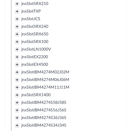
jnxSlotSRX210
jnxSlotTXP
jnxSlotJCS
jnxSlotSRX240
jnxSlotSRX650
jnxSlotSRX100
jnxSlotLN1000V
jnxSlotEX2200
jnxSlotEX4500
jnxSlotIBM4274M02J02M
jnxSlotIBM4274M06J06M
jnxSlotIBM4274M11J11M
jnxSlotSRX1400
jnxSlotIBM4274S58J58S
jnxSlotIBM4274S56J56S
jnxSlotIBM4274S36J36S
jnxSlotIBM4274S34J34S