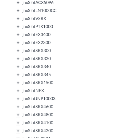
jnxSlotACX5096
jnxSlotLN1000CC
jnxSlotVSRX
jnxSlotPTX1000
jnxSlotEX3400
jnxSlotEX2300
jnxSlotSRX300
jnxSlotSRX320
jnxSlotSRX340
jnxSlotSRX345
jnxSlotSRX1500
jnxSlotNFX
jnxSlotJNP10003
jnxSlotSRX4600
jnxSlotSRX4800
jnxSlotSRX4100
jnxSlotSRX4200