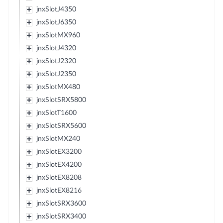
jnxSlotJ4350
jnxSlotJ6350
jnxSlotMX960
jnxSlotJ4320
jnxSlotJ2320
jnxSlotJ2350
jnxSlotMX480
jnxSlotSRX5800
jnxSlotT1600
jnxSlotSRX5600
jnxSlotMX240
jnxSlotEX3200
jnxSlotEX4200
jnxSlotEX8208
jnxSlotEX8216
jnxSlotSRX3600
jnxSlotSRX3400