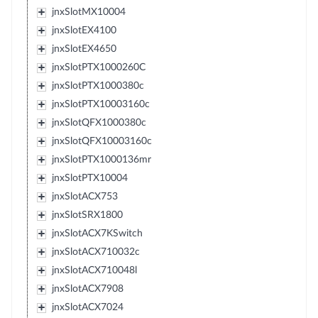
jnxSlotMX10004
jnxSlotEX4100
jnxSlotEX4650
jnxSlotPTX1000260C
jnxSlotPTX1000380c
jnxSlotPTX10003160c
jnxSlotQFX1000380c
jnxSlotQFX10003160c
jnxSlotPTX1000136mr
jnxSlotPTX10004
jnxSlotACX753
jnxSlotSRX1800
jnxSlotACX7KSwitch
jnxSlotACX710032c
jnxSlotACX710048l
jnxSlotACX7908
jnxSlotACX7024