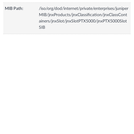
MIB Path:
/iso/org/dod/internet/private/enterprises/juniper
MIB/jnxProducts/jnxClassification/jnxClassCont
ainers/jnxSlot/jnxSlotPTX5000/jnxPTX5000Slot
SIB