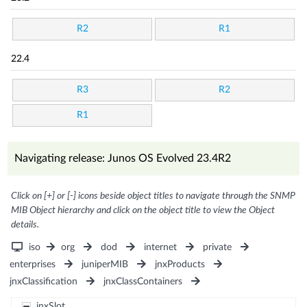
R2
R1
22.4
R3
R2
R1
Navigating release: Junos OS Evolved 23.4R2
Click on [+] or [-] icons beside object titles to navigate through the SNMP
MIB Object hierarchy and click on the object title to view the Object
details.
iso
org
dod
internet
private
enterprises
juniperMIB
jnxProducts
jnxClassification
jnxClassContainers
jnxSlot