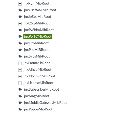
jnxRpmMibRoot
jnxUserAAAMibRoot
jnxIpSecMibRoot
jnxL2cpMibRoot
jnxPwTdmMibRoot
jnxPwTCMibRoot
jnxOtnMibRoot
jnxPsuMIBRoot
jnxSvcsMibRoot
jnxDomMibRoot
jnxJdhcpMibRoot
jnxJdhcpv6MibRoot
jnxLicenseMibRoot
jnxSubscriberMibRoot
jnxMagMibRoot
jnxMobileGatewayMibRoot
jnxPppoeMibRoot