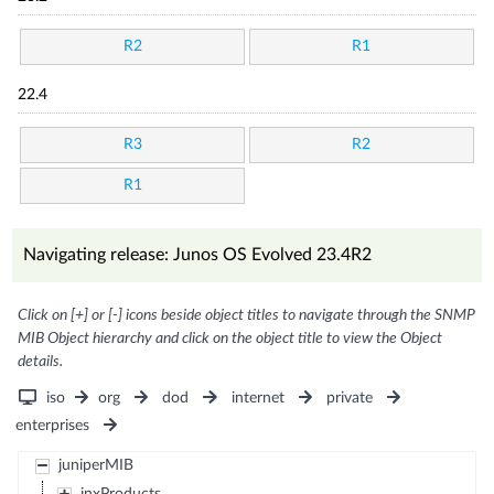
R2
R1
22.4
R3
R2
R1
Navigating release: Junos OS Evolved 23.4R2
Click on [+] or [-] icons beside object titles to navigate through the SNMP
MIB Object hierarchy and click on the object title to view the Object
details.
iso
org
dod
internet
private
enterprises
juniperMIB