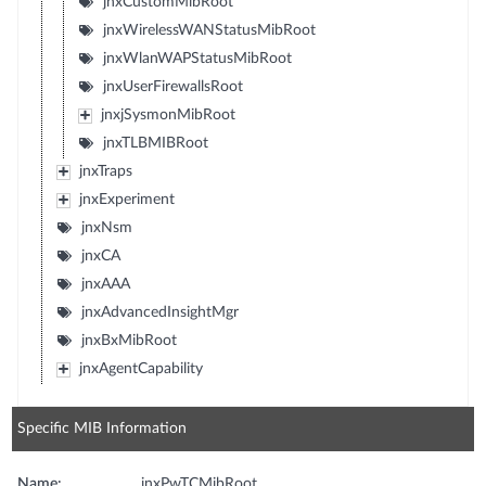
jnxCustomMibRoot
jnxWirelessWANStatusMibRoot
jnxWlanWAPStatusMibRoot
jnxUserFirewallsRoot
jnxjSysmonMibRoot
jnxTLBMIBRoot
jnxTraps
jnxExperiment
jnxNsm
jnxCA
jnxAAA
jnxAdvancedInsightMgr
jnxBxMibRoot
jnxAgentCapability
Specific MIB Information
Name:
jnxPwTCMibRoot