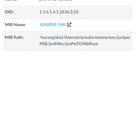
OID:
1.3.6.1.4.1.2636.3.55
MIB Name:
JUNIPER-SMI
MIB Path:
/iso/org/dod/internet/private/enterprises/juniper
MIB/jnxMibs/jnxPwTCMibRoot