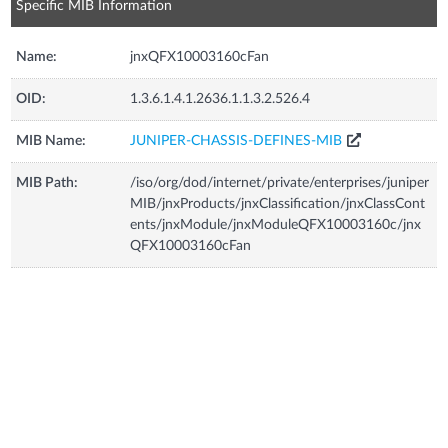
Specific MIB Information
Name:
jnxQFX10003160cFan
OID:
1.3.6.1.4.1.2636.1.1.3.2.526.4
MIB Name:
JUNIPER-CHASSIS-DEFINES-MIB
MIB Path:
/iso/org/dod/internet/private/enterprises/juniper
MIB/jnxProducts/jnxClassification/jnxClassCont
ents/jnxModule/jnxModuleQFX10003160c/jnx
QFX10003160cFan