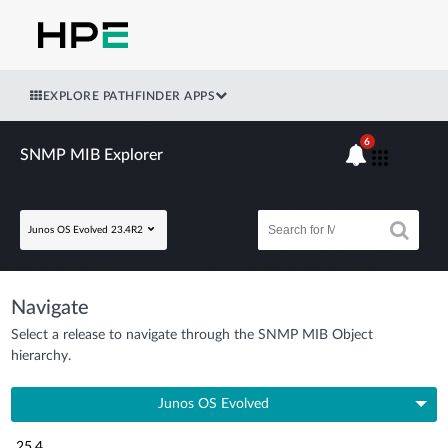
EXPLORE PATHFINDER APPS
6
SNMP MIB Explorer
Junos OS Evolved 23.4R2
Navigate
Select a release to navigate through the SNMP MIB Object
hierarchy.
Junos OS Evolved
25.4