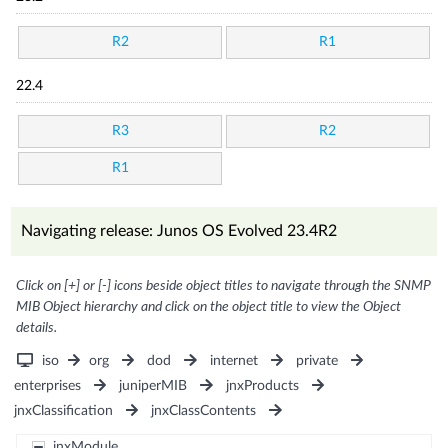
R2
R1
22.4
R3
R2
R1
Navigating release: Junos OS Evolved 23.4R2
Click on [+] or [-] icons beside object titles to navigate through the SNMP
MIB Object hierarchy and click on the object title to view the Object
details.
iso
org
dod
internet
private
enterprises
juniperMIB
jnxProducts
jnxClassification
jnxClassContents
jnxModule