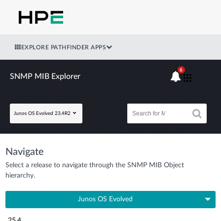
EXPLORE PATHFINDER APPS
6
SNMP MIB Explorer
Junos OS Evolved 23.4R2
Navigate
Select a release to navigate through the SNMP MIB Object
hierarchy.
Junos OS Evolved
25.4