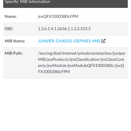
Specific MIB Information
Name:
jnxQFX1000380cFPM
OID:
1.3.6.1.4.1.2636.1.1.3.2.525.5
MIB Name:
JUNIPER-CHASSIS-DEFINES-MIB
MIB Path:
/iso/org/dod/internet/private/enterprises/juniper
MIB/jnxProducts/jnxClassification/jnxClassCont
ents/jnxModule/jnxModuleQFX1000380c/jnxQ
FX1000380cFPM