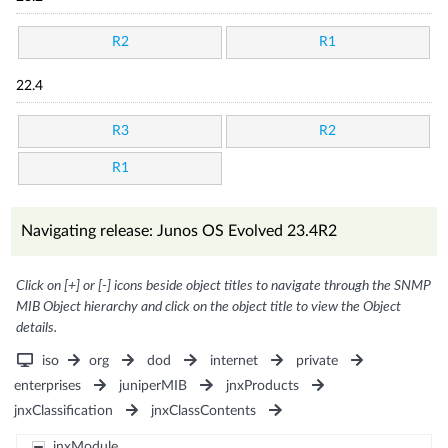
R2
R1
22.4
R3
R2
R1
Navigating release: Junos OS Evolved 23.4R2
Click on [+] or [-] icons beside object titles to navigate through the SNMP
MIB Object hierarchy and click on the object title to view the Object
details.
iso
org
dod
internet
private
enterprises
juniperMIB
jnxProducts
jnxClassification
jnxClassContents
jnxModule