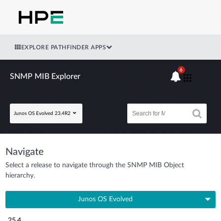
EXPLORE PATHFINDER APPS
6
SNMP MIB Explorer
Junos OS Evolved 23.4R2
Navigate
Select a release to navigate through the SNMP MIB Object
hierarchy.
Junos OS Evolved
25.4