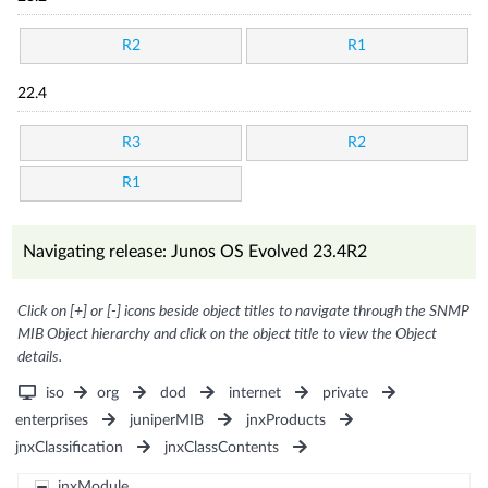
R2
R1
22.4
R3
R2
R1
Navigating release: Junos OS Evolved 23.4R2
Click on [+] or [-] icons beside object titles to navigate through the SNMP
MIB Object hierarchy and click on the object title to view the Object
details.
iso
org
dod
internet
private
enterprises
juniperMIB
jnxProducts
jnxClassification
jnxClassContents
jnxModule