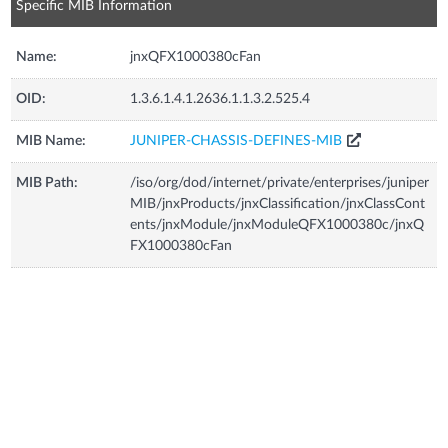
Specific MIB Information
Name:
jnxQFX1000380cFan
OID:
1.3.6.1.4.1.2636.1.1.3.2.525.4
MIB Name:
JUNIPER-CHASSIS-DEFINES-MIB
MIB Path:
/iso/org/dod/internet/private/enterprises/juniper
MIB/jnxProducts/jnxClassification/jnxClassCont
ents/jnxModule/jnxModuleQFX1000380c/jnxQ
FX1000380cFan