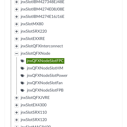
jnxSlotIBM427348EJ48E
jnxSlotIBM4274E08J08E
jnxSlotIBM4274E16J16E
jnxSlotMX80
jnxSlotSRX220
jnxSlotEXXRE
jnxSlotQFXInterconnect
jnxSlotQFXNode
jnxQFXNodeSlotFPC
jnxQFXNodeSlotHM
jnxQFXNodeSlotPower
jnxQFXNodeSlotFan
jnxQFXNodeSlotFPB
jnxSlotQFXJVRE
jnxSlotEX4300
jnxSlotSRX110
jnxSlotSRX120