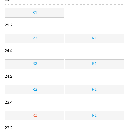
R1
25.2
R2
R1
24.4
R2
R1
24.2
R2
R1
23.4
R2
R1
23.2