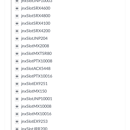
jnxSlotJNP10003
jnxSlotSRX4600
jnxSlotSRX4800
jnxSlotSRX4100
jnxSlotSRX4200
jnxSlotJNP204
jnxSlotMX2008
jnxSlotMXTSR80
jnxSlotPTX10008
jnxSlotACX5448
jnxSlotPTX10016
jnxSlotEX9251
jnxSlotMX150
jnxSlotJNP10001
jnxSlotMX10008
jnxSlotMX10016
jnxSlotEX9253
jnxSlotJRR200