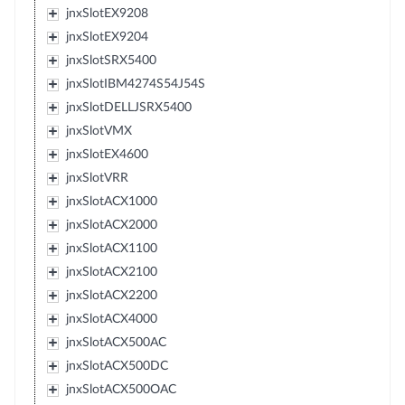
jnxSlotEX9208
jnxSlotEX9204
jnxSlotSRX5400
jnxSlotIBM4274S54J54S
jnxSlotDELLJSRX5400
jnxSlotVMX
jnxSlotEX4600
jnxSlotVRR
jnxSlotACX1000
jnxSlotACX2000
jnxSlotACX1100
jnxSlotACX2100
jnxSlotACX2200
jnxSlotACX4000
jnxSlotACX500AC
jnxSlotACX500DC
jnxSlotACX500OAC