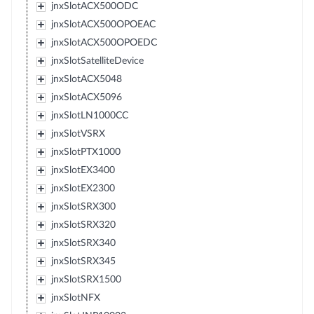
jnxSlotACX500ODC
jnxSlotACX500OPOEAC
jnxSlotACX500OPOEDC
jnxSlotSatelliteDevice
jnxSlotACX5048
jnxSlotACX5096
jnxSlotLN1000CC
jnxSlotVSRX
jnxSlotPTX1000
jnxSlotEX3400
jnxSlotEX2300
jnxSlotSRX300
jnxSlotSRX320
jnxSlotSRX340
jnxSlotSRX345
jnxSlotSRX1500
jnxSlotNFX