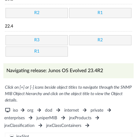
R2
R1
22.4
R3
R2
R1
Navigating release: Junos OS Evolved 23.4R2
Click on [+] or [-] icons beside object titles to navigate through the SNMP
MIB Object hierarchy and click on the object title to view the Object
details.
iso
org
dod
internet
private
enterprises
juniperMIB
jnxProducts
jnxClassification
jnxClassContainers
jnxSlot