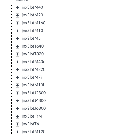
jnxSlotM40
jnxSlotM20
jnxSlotM160
jnxSlotM10
jnxSlotM5
jnxSlotT640
jnxSlotT320
jnxSlotM40e
jnxSlotM320
jnxSlotM7i
jnxSlotM10i
jnxSlotJ2300
jnxSlotJ4300
jnxSlotJ6300
jnxSlotIRM
jnxSlotTX
jnxSlotM120