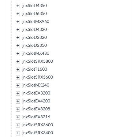
jnxSlotJ4350
jnxSlotJ6350
jnxSlotMX960
jnxSlotJ4320
jnxSlotJ2320
jnxSlotJ2350
jnxSlotMX480
jnxSlotSRX5800
jnxSlotT1600
jnxSlotSRX5600
jnxSlotMX240
jnxSlotEX3200
jnxSlotEX4200
jnxSlotEX8208
jnxSlotEX8216
jnxSlotSRX3600
jnxSlotSRX3400