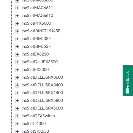
jnxSlotMAG8600
jnxSlotMAG6611
jnxSlotMAG6610
jnxSlotPTX5000
jnxSlotIBM0719J45E
jnxSlotIBMJ08F
jnxSlotIBMJ52F
jnxSlotEX6210
jnxSlotDellJFX3500
jnxSlotEX3300
Feedback
jnxSlotDELLJSRX3600
jnxSlotDELLJSRX3400
jnxSlotDELLJSRX1400
jnxSlotDELLJSRX5800
jnxSlotDELLJSRX5600
jnxSlotQFXSwitch
jnxSlotT4000
jnxSlotSRX550