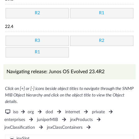
R2
R1
22.4
R3
R2
R1
Navigating release: Junos OS Evolved 23.4R2
Click on [+] or [-] icons beside object titles to navigate through the SNMP
MIB Object hierarchy and click on the object title to view the Object
details.
iso
org
dod
internet
private
enterprises
juniperMIB
jnxProducts
jnxClassification
jnxClassContainers
jnxSlot