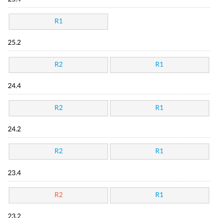
R1
25.2
R2
R1
24.4
R2
R1
24.2
R2
R1
23.4
R2
R1
23.2