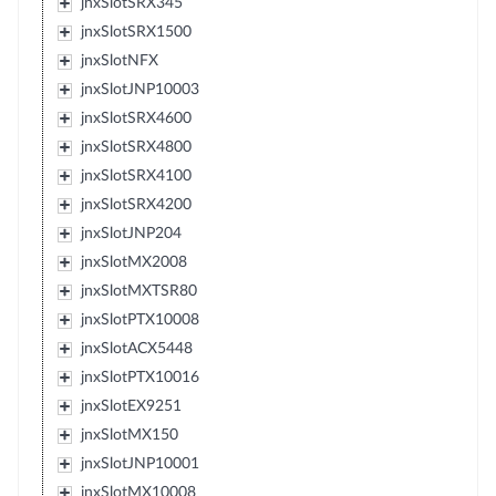
jnxSlotSRX345
jnxSlotSRX1500
jnxSlotNFX
jnxSlotJNP10003
jnxSlotSRX4600
jnxSlotSRX4800
jnxSlotSRX4100
jnxSlotSRX4200
jnxSlotJNP204
jnxSlotMX2008
jnxSlotMXTSR80
jnxSlotPTX10008
jnxSlotACX5448
jnxSlotPTX10016
jnxSlotEX9251
jnxSlotMX150
jnxSlotJNP10001
jnxSlotMX10008