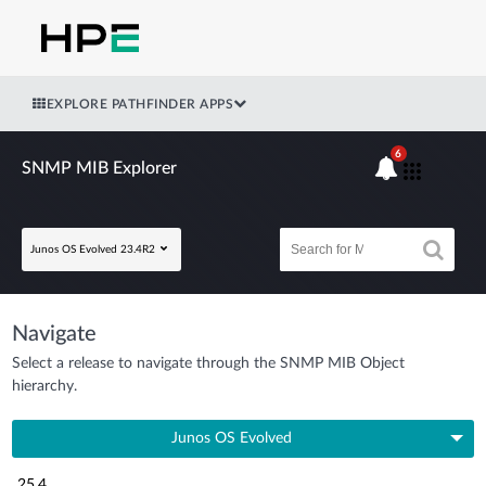
EXPLORE PATHFINDER APPS
6
SNMP MIB Explorer
Junos OS Evolved 23.4R2
Navigate
Select a release to navigate through the SNMP MIB Object
hierarchy.
Junos OS Evolved
25.4