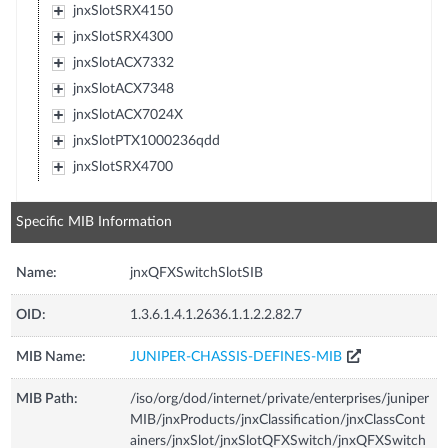
jnxSlotSRX4150
jnxSlotSRX4300
jnxSlotACX7332
jnxSlotACX7348
jnxSlotACX7024X
jnxSlotPTX1000236qdd
jnxSlotSRX4700
Specific MIB Information
Name:
jnxQFXSwitchSlotSIB
OID:
1.3.6.1.4.1.2636.1.1.2.2.82.7
MIB Name:
JUNIPER-CHASSIS-DEFINES-MIB
MIB Path:
/iso/org/dod/internet/private/enterprises/juniper
MIB/jnxProducts/jnxClassification/jnxClassCont
ainers/jnxSlot/jnxSlotQFXSwitch/jnxQFXSwitch