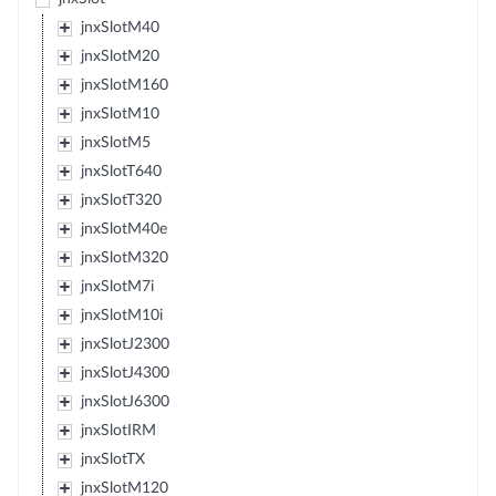
jnxSlotM40
jnxSlotM20
jnxSlotM160
jnxSlotM10
jnxSlotM5
jnxSlotT640
jnxSlotT320
jnxSlotM40e
jnxSlotM320
jnxSlotM7i
jnxSlotM10i
jnxSlotJ2300
jnxSlotJ4300
jnxSlotJ6300
jnxSlotIRM
jnxSlotTX
jnxSlotM120