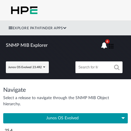
EXPLORE PATHFINDER APPS
6
SNMP MIB Explorer
Junos OS Evolved 23.4R2
Navigate
Select a release to navigate through the SNMP MIB Object
hierarchy.
Junos OS Evolved
25.4