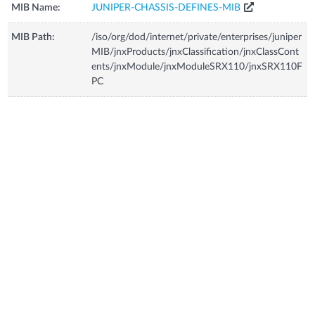
MIB Name:
JUNIPER-CHASSIS-DEFINES-MIB
MIB Path:
/iso/org/dod/internet/private/enterprises/juniper
MIB/jnxProducts/jnxClassification/jnxClassCont
ents/jnxModule/jnxModuleSRX110/jnxSRX110F
PC