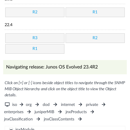
R2
R1
22.4
R3
R2
R1
Navigating release: Junos OS Evolved 23.4R2
Click on [+] or [-] icons beside object titles to navigate through the SNMP
MIB Object hierarchy and click on the object title to view the Object
details.
iso
org
dod
internet
private
enterprises
juniperMIB
jnxProducts
jnxClassification
jnxClassContents
jnxModule