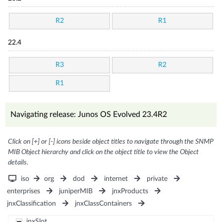
R2
R1
22.4
R3
R2
R1
Navigating release: Junos OS Evolved 23.4R2
Click on [+] or [-] icons beside object titles to navigate through the SNMP
MIB Object hierarchy and click on the object title to view the Object
details.
iso
org
dod
internet
private
enterprises
juniperMIB
jnxProducts
jnxClassification
jnxClassContainers
jnxSlot