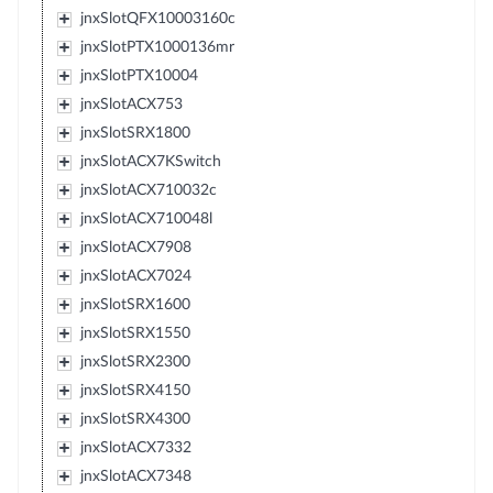
jnxSlotQFX10003160c
jnxSlotPTX1000136mr
jnxSlotPTX10004
jnxSlotACX753
jnxSlotSRX1800
jnxSlotACX7KSwitch
jnxSlotACX710032c
jnxSlotACX710048l
jnxSlotACX7908
jnxSlotACX7024
jnxSlotSRX1600
jnxSlotSRX1550
jnxSlotSRX2300
jnxSlotSRX4150
jnxSlotSRX4300
jnxSlotACX7332
jnxSlotACX7348