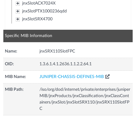
jnxSlotACX7024X
jnxSlotPTX1000236qdd
jnxSlotSRX4700
Specific MIB Information
Name:
jnxSRX110SlotFPC
OID:
1.3.6.1.4.1.2636.1.1.2.2.64.1
MIB Name:
JUNIPER-CHASSIS-DEFINES-MIB
MIB Path:
/iso/org/dod/internet/private/enterprises/juniper
MIB/jnxProducts/jnxClassification/jnxClassCont
ainers/jnxSlot/jnxSlotSRX110/jnxSRX110SlotFP
C