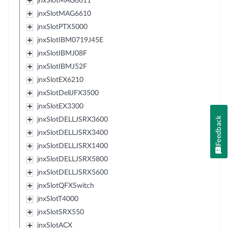
jnxSlotMAG6611
jnxSlotMAG6610
jnxSlotPTX5000
jnxSlotIBM0719J45E
jnxSlotIBMJ08F
jnxSlotIBMJ52F
jnxSlotEX6210
jnxSlotDellJFX3500
jnxSlotEX3300
Feedback
jnxSlotDELLJSRX3600
jnxSlotDELLJSRX3400
jnxSlotDELLJSRX1400
jnxSlotDELLJSRX5800
jnxSlotDELLJSRX5600
jnxSlotQFXSwitch
jnxSlotT4000
jnxSlotSRX550
jnxSlotACX