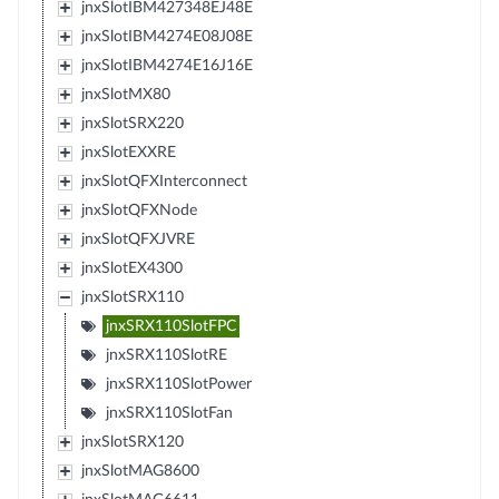
jnxSlotIBM427348EJ48E
jnxSlotIBM4274E08J08E
jnxSlotIBM4274E16J16E
jnxSlotMX80
jnxSlotSRX220
jnxSlotEXXRE
jnxSlotQFXInterconnect
jnxSlotQFXNode
jnxSlotQFXJVRE
jnxSlotEX4300
jnxSlotSRX110
jnxSRX110SlotFPC
jnxSRX110SlotRE
jnxSRX110SlotPower
jnxSRX110SlotFan
jnxSlotSRX120
jnxSlotMAG8600