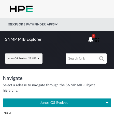
EXPLORE PATHFINDER APPS
6
SNMP MIB Explorer
Junos OS Evolved 23.4R2
Navigate
Select a release to navigate through the SNMP MIB Object
hierarchy.
Junos OS Evolved
25.4