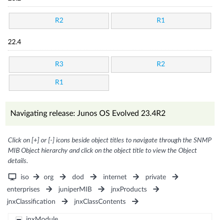
R2
R1
22.4
R3
R2
R1
Navigating release: Junos OS Evolved 23.4R2
Click on [+] or [-] icons beside object titles to navigate through the SNMP
MIB Object hierarchy and click on the object title to view the Object
details.
iso
org
dod
internet
private
enterprises
juniperMIB
jnxProducts
jnxClassification
jnxClassContents
jnxModule