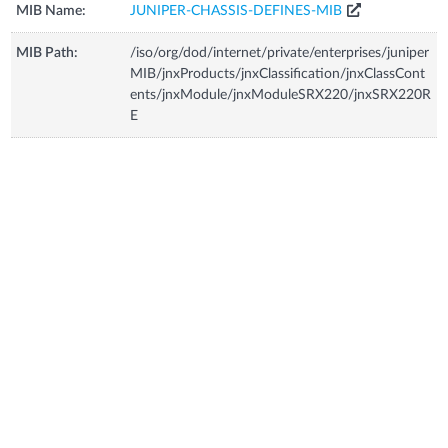
MIB Name:
JUNIPER-CHASSIS-DEFINES-MIB
MIB Path:
/iso/org/dod/internet/private/enterprises/juniper
MIB/jnxProducts/jnxClassification/jnxClassCont
ents/jnxModule/jnxModuleSRX220/jnxSRX220R
E