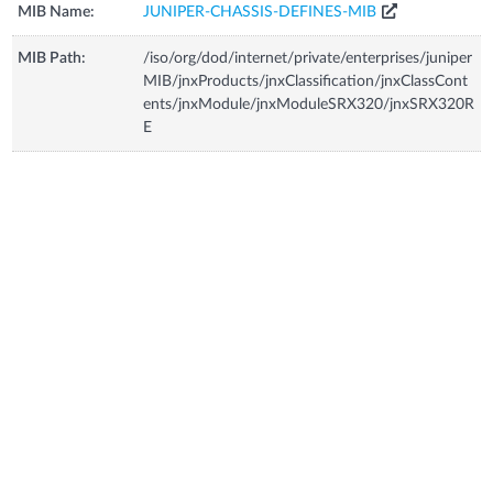
MIB Name:
JUNIPER-CHASSIS-DEFINES-MIB
MIB Path:
/iso/org/dod/internet/private/enterprises/juniper
MIB/jnxProducts/jnxClassification/jnxClassCont
ents/jnxModule/jnxModuleSRX320/jnxSRX320R
E