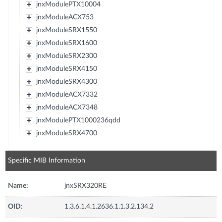
jnxModulePTX10004
jnxModuleACX753
jnxModuleSRX1550
jnxModuleSRX1600
jnxModuleSRX2300
jnxModuleSRX4150
jnxModuleSRX4300
jnxModuleACX7332
jnxModuleACX7348
jnxModulePTX1000236qdd
jnxModuleSRX4700
Specific MIB Information
Name:
jnxSRX320RE
OID:
1.3.6.1.4.1.2636.1.1.3.2.134.2