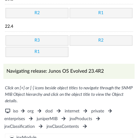
R2
R1
22.4
R3
R2
R1
Navigating release: Junos OS Evolved 23.4R2
Click on [+] or [-] icons beside object titles to navigate through the SNMP
MIB Object hierarchy and click on the object title to view the Object
details.
iso
org
dod
internet
private
enterprises
juniperMIB
jnxProducts
jnxClassification
jnxClassContents
jnxModule