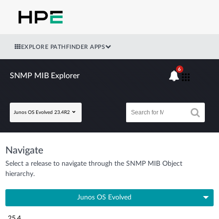
EXPLORE PATHFINDER APPS
6
SNMP MIB Explorer
Junos OS Evolved 23.4R2
Navigate
Select a release to navigate through the SNMP MIB Object
hierarchy.
Junos OS Evolved
25.4