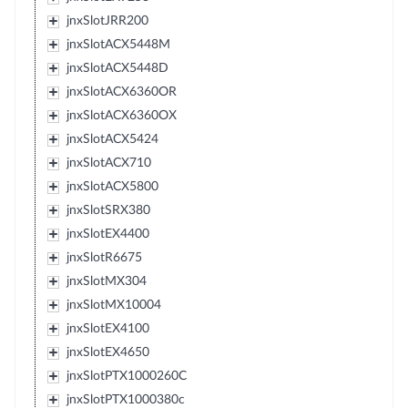
jnxSlotJRR200
jnxSlotACX5448M
jnxSlotACX5448D
jnxSlotACX6360OR
jnxSlotACX6360OX
jnxSlotACX5424
jnxSlotACX710
jnxSlotACX5800
jnxSlotSRX380
jnxSlotEX4400
jnxSlotR6675
jnxSlotMX304
jnxSlotMX10004
jnxSlotEX4100
jnxSlotEX4650
jnxSlotPTX1000260C
jnxSlotPTX1000380c