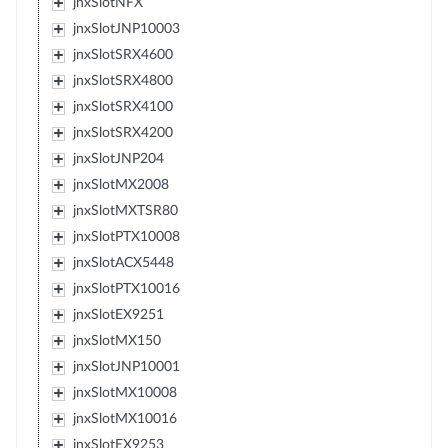
jnxSlotNFX
jnxSlotJNP10003
jnxSlotSRX4600
jnxSlotSRX4800
jnxSlotSRX4100
jnxSlotSRX4200
jnxSlotJNP204
jnxSlotMX2008
jnxSlotMXTSR80
jnxSlotPTX10008
jnxSlotACX5448
jnxSlotPTX10016
jnxSlotEX9251
jnxSlotMX150
jnxSlotJNP10001
jnxSlotMX10008
jnxSlotMX10016
jnxSlotEX9253