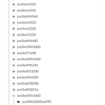
jnxSlotJ4350
jnxSlotJ6350
jnxSlotMX960
jnxSlotJ4320
jnxSlotJ2320
jnxSlotJ2350
jnxSlotMX480
jnxSlotSRX5800
jnxSlotT1600
jnxSlotSRX5600
jnxSlotMX240
jnxSlotEX3200
jnxSlotEX4200
jnxSlotEX8208
jnxSlotEX8216
jnxSlotSRX3600
jnxSRX3600SlotFPC