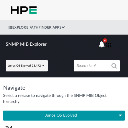
EXPLORE PATHFINDER APPS
6
SNMP MIB Explorer
Junos OS Evolved 23.4R2
Navigate
Select a release to navigate through the SNMP MIB Object
hierarchy.
Junos OS Evolved
25.4