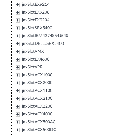
jnxSlotEX9214
jnxSlotEX9208
jnxSlotEX9204
jnxSlotSRX5400
jnxSlotIBM4274S54J54S
jnxSlotDELLJSRX5400
jnxSlotVMX
jnxSlotEX4600
jnxSlotVRR
jnxSlotACX1000
jnxSlotACX2000
jnxSlotACX1100
jnxSlotACX2100
jnxSlotACX2200
jnxSlotACX4000
jnxSlotACX500AC
jnxSlotACX500DC