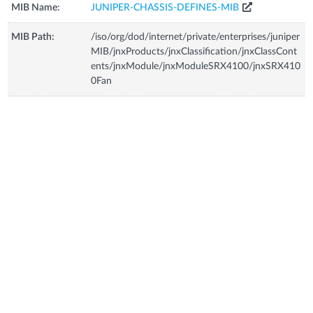
MIB Name:
JUNIPER-CHASSIS-DEFINES-MIB
MIB Path:
/iso/org/dod/internet/private/enterprises/juniper
MIB/jnxProducts/jnxClassification/jnxClassCont
ents/jnxModule/jnxModuleSRX4100/jnxSRX410
0Fan