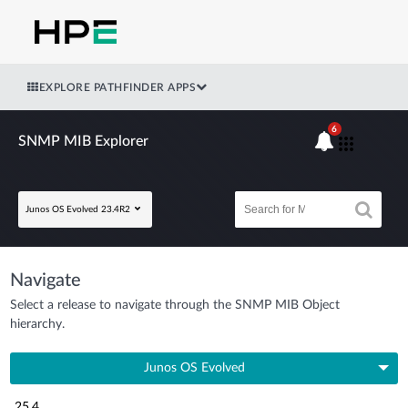
EXPLORE PATHFINDER APPS
6
SNMP MIB Explorer
Junos OS Evolved 23.4R2
Navigate
Select a release to navigate through the SNMP MIB Object
hierarchy.
Junos OS Evolved
25.4