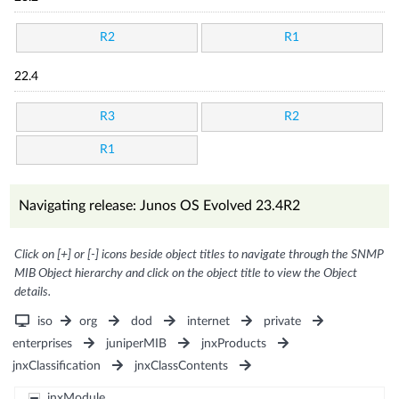
R2
R1
22.4
R3
R2
R1
Navigating release: Junos OS Evolved 23.4R2
Click on [+] or [-] icons beside object titles to navigate through the SNMP
MIB Object hierarchy and click on the object title to view the Object
details.
iso
org
dod
internet
private
enterprises
juniperMIB
jnxProducts
jnxClassification
jnxClassContents
jnxModule