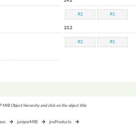
24.2
R2
R1
23.2
R2
R1
P MIB Object hierarchy and click on the object title
ses
juniperMIB
jnxProducts