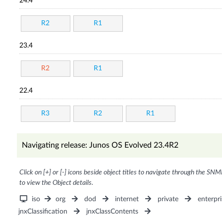
24.4
R2
R1
23.4
R2
R1
22.4
R3
R2
R1
Navigating release: Junos OS Evolved 23.4R2
Click on [+] or [-] icons beside object titles to navigate through the SNM
to view the Object details.
iso
org
dod
internet
private
enterpri
jnxClassification
jnxClassContents