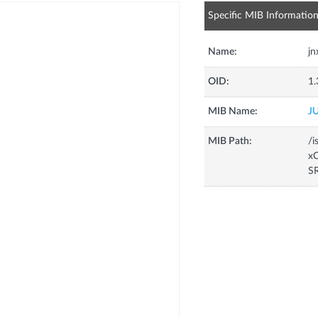
Specific MIB Informatio
Name:
j
OID:
1.
MIB Name:
J
MIB Path:
/i
xC
S