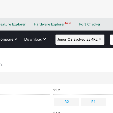
New
New application
Feature Explorer
Hardware Explorer
Port Checker
Compare
Download
Junos OS Evolved 23.4R2
y.
25.2
R2
R1