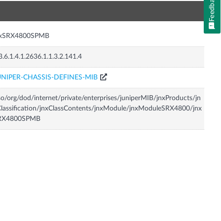
Feedback
n
nxSRX4800SPMB
3.6.1.4.1.2636.1.1.3.2.141.4
UNIPER-CHASSIS-DEFINES-MIB
so/org/dod/internet/private/enterprises/juniperMIB/jnxProducts/jn
lassification/jnxClassContents/jnxModule/jnxModuleSRX4800/jnx
RX4800SPMB